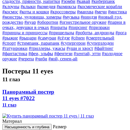
сладости, пряности, напитки
#зомби
#кавай
#киберпанк
#клоуны
#клыки
#комедия
#комиксы
#космические корабли
#космос
#коты и кошки
#кроссоверы
#манхва
#мечи
#мистика
#монстры, чудовища, химеры
#музыка
#ниндзя
#новый год,
рождество
#нуар
#оборотни
#огнестрельное оружие
#парни в
очках, девушки в очках
#пираты
#пирсинг
#призраки
#принцы и принцессы
#пришельцы
#роботы, андроиды
#рога
#рыжие
#рыцари
#самураи
#сёдзе
#сёнен
#смертельный
#спорт
#стимпанк, парапанк
#супергерои
#суперзлодеи
#татуировки
#триллеры, ужасы
#уши и хвост
#файтинг
#фантастика
#феи, эльфы
#фентези
#хентай, этти
#холодное
оружие
#черепа
#чиби
#яой, сенен-ай
Постеры 11 eyes
11 глаз
Панорамный постер
11 eyes
#7022
11 глаз
Материал
Размер
Насыщенность и глубина