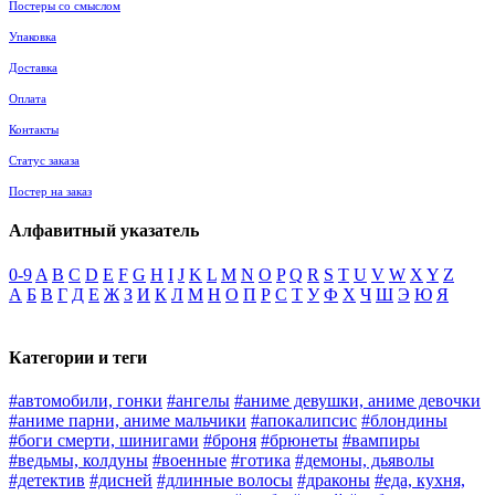
Постеры со смыслом
Упаковка
Доставка
Оплата
Контакты
Статус заказа
Постер на заказ
Алфавитный указатель
0-9
A
B
C
D
E
F
G
H
I
J
K
L
M
N
O
P
Q
R
S
T
U
V
W
X
Y
Z
А
Б
В
Г
Д
Е
Ж
З
И
К
Л
М
Н
О
П
Р
С
Т
У
Ф
Х
Ч
Ш
Э
Ю
Я
Категории и теги
#автомобили, гонки
#ангелы
#аниме девушки, аниме девочки
#аниме парни, аниме мальчики
#апокалипсис
#блондины
#боги смерти, шинигами
#броня
#брюнеты
#вампиры
#ведьмы, колдуны
#военные
#готика
#демоны, дьяволы
#детектив
#дисней
#длинные волосы
#драконы
#еда, кухня,