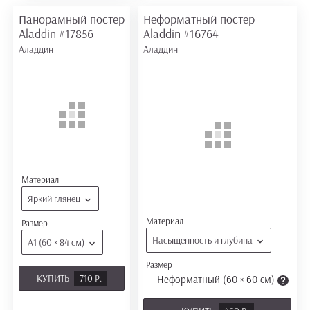
Панорамный постер
Неформатный постер
Aladdin
#17856
Aladdin
#16764
Аладдин
Аладдин
Материал
Яркий глянец
Материал
Размер
Насыщенность и глубина
А1 (60 × 84 см)
Размер
КУПИТЬ
710 Р.
Неформатный (60 × 60 см)