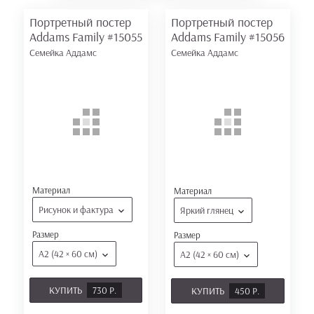
Портретный постер
Портретный постер
Addams Family
#15055
Addams Family
#15056
Семейка Аддамс
Семейка Аддамс
Материал
Материал
Рисунок и фактура
Яркий глянец
Размер
Размер
А2 (42 × 60 см)
А2 (42 × 60 см)
КУПИТЬ
730 Р.
КУПИТЬ
450 Р.