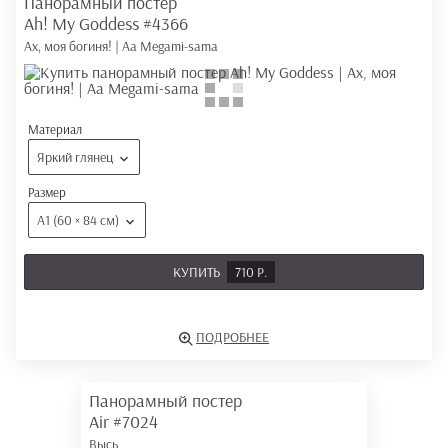
Панорамный постер
Ah! My Goddess
#4366
Ах, моя богиня! | Aa Megami-sama
Материал
Яркий глянец
Размер
А1 (60 × 84 см)
КУПИТЬ
710 Р.
ПОДРОБНЕЕ
Панорамный постер
Air
#7024
Высь