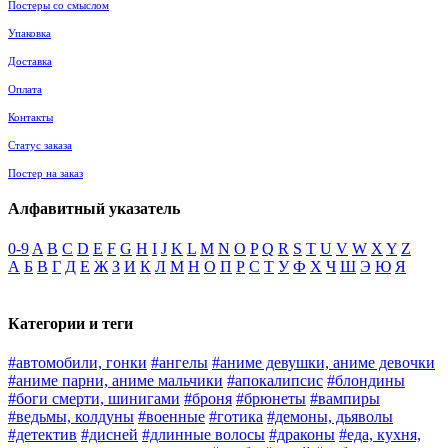
Постеры со смыслом
Упаковка
Доставка
Оплата
Контакты
Статус заказа
Постер на заказ
Алфавитный указатель
0-9
A
B
C
D
E
F
G
H
I
J
K
L
M
N
O
P
Q
R
S
T
U
V
W
X
Y
Z
А
Б
В
Г
Д
Е
Ж
З
И
К
Л
М
Н
О
П
Р
С
Т
У
Ф
Х
Ч
Ш
Э
Ю
Я
Категории и теги
#автомобили, гонки
#ангелы
#аниме девушки, аниме девочки
#аниме парни, аниме мальчики
#апокалипсис
#блондины
#боги смерти, шинигами
#броня
#брюнеты
#вампиры
#ведьмы, колдуны
#военные
#готика
#демоны, дьяволы
#детектив
#дисней
#длинные волосы
#драконы
#еда, кухня,