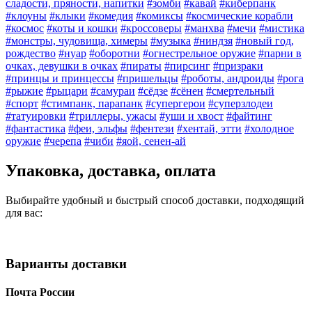
сладости, пряности, напитки
#зомби
#кавай
#киберпанк
#клоуны
#клыки
#комедия
#комиксы
#космические корабли
#космос
#коты и кошки
#кроссоверы
#манхва
#мечи
#мистика
#монстры, чудовища, химеры
#музыка
#ниндзя
#новый год,
рождество
#нуар
#оборотни
#огнестрельное оружие
#парни в
очках, девушки в очках
#пираты
#пирсинг
#призраки
#принцы и принцессы
#пришельцы
#роботы, андроиды
#рога
#рыжие
#рыцари
#самураи
#сёдзе
#сёнен
#смертельный
#спорт
#стимпанк, парапанк
#супергерои
#суперзлодеи
#татуировки
#триллеры, ужасы
#уши и хвост
#файтинг
#фантастика
#феи, эльфы
#фентези
#хентай, этти
#холодное
оружие
#черепа
#чиби
#яой, сенен-ай
Упаковка, доставка, оплата
Выбирайте удобный и быстрый способ доставки, подходящий
для вас:
Варианты доставки
Почта России