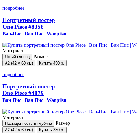
подробнее
Портретный постер
One Piece
#8358
Ван-Пис | Ван Пис | Wanpiisu
Материал
Размер
Яркий глянец
А2 (42 × 60 см)
Купить
450 р.
подробнее
Портретный постер
One Piece
#4879
Ван-Пис | Ван Пис | Wanpiisu
Материал
Размер
Насыщенность и глубина
А2 (42 × 60 см)
Купить
330 р.