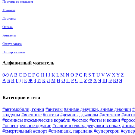
Постеры со смыслом
Упаковка
Доставка
Оплата
Контакты
Статус заказа
Постер на заказ
Алфавитный указатель
0-9
A
B
C
D
E
F
G
H
I
J
K
L
M
N
O
P
Q
R
S
T
U
V
W
X
Y
Z
А
Б
В
Г
Д
Е
Ж
З
И
К
Л
М
Н
О
П
Р
С
Т
У
Ф
Х
Ч
Ш
Э
Ю
Я
Категории и теги
#автомобили, гонки
#ангелы
#аниме девушки, аниме девочки
#
колдуны
#военные
#готика
#демоны, дьяволы
#детектив
#дисн
#комиксы
#космические корабли
#космос
#коты и кошки
#крос
#огнестрельное оружие
#парни в очках, девушки в очках
#пира
#смертельный
#спорт
#стимпанк, парапанк
#супергерои
#супер