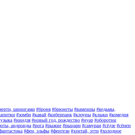
мерти, шинигами
#броня
#брюнеты
#вампиры
#ведьмы,
 напитки
#зомби
#кавай
#киберпанк
#клоуны
#клыки
#комедия
узыка
#ниндзя
#новый год, рождество
#нуар
#оборотни
боты, андроиды
#рога
#рыжие
#рыцари
#самураи
#сёдзе
#сёнен
фантастика
#феи, эльфы
#фентези
#хентай, этти
#холодное