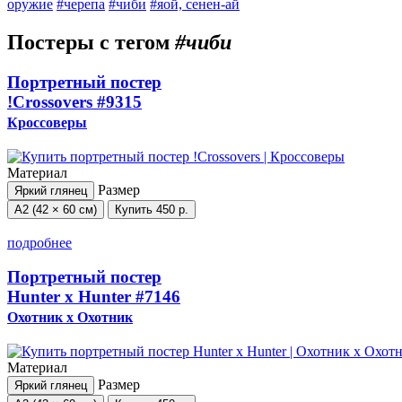
оружие
#черепа
#чиби
#яой, сенен-ай
Постеры с тегом
#чиби
Портретный постер
!Crossovers
#9315
Кроссоверы
Материал
Размер
Яркий глянец
А2 (42 × 60 см)
Купить
450 р.
подробнее
Портретный постер
Hunter x Hunter
#7146
Охотник х Охотник
Материал
Размер
Яркий глянец