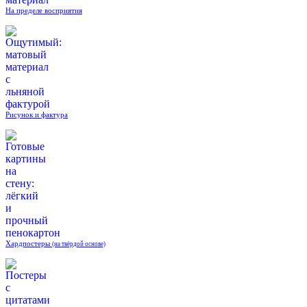
На пределе восприятия
Рисунок и фактура
Хардпостеры
(на твёрдой основе)