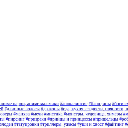
аниме парни, аниме мальчики
#апокалипсис
#блондины
#боги с
ей
#длинные волосы
#драконы
#еда, кухня, сладости, пряности,
соверы
#манхва
#мечи
#мистика
#монстры, чудовища, химеры
#м
ты
#пирсинг
#призраки
#принцы и принцессы
#пришельцы
#ро
злодеи
#татуировки
#триллеры, ужасы
#уши и хвост
#файтинг
#