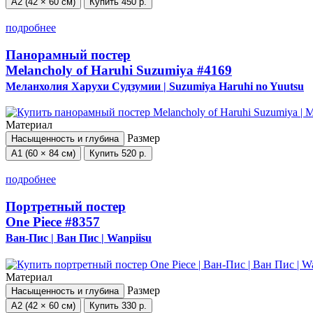
А2 (42 × 60 см)
Купить
450 р.
подробнее
Панорамный постер
Melancholy of Haruhi Suzumiya
#4169
Меланхолия Харухи Судзумии | Suzumiya Haruhi no Yuutsu
Материал
Размер
Насыщенность и глубина
А1 (60 × 84 см)
Купить
520 р.
подробнее
Портретный постер
One Piece
#8357
Ван-Пис | Ван Пис | Wanpiisu
Материал
Размер
Насыщенность и глубина
А2 (42 × 60 см)
Купить
330 р.