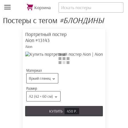
Корзина
Постеры с тегом
#БЛОНДИНЫ
Портретный постер
Aion
#13143
Aion
Материал
Яркий глянец
Размер
А2 (42 × 60 см)
КУПИТЬ
450 Р.