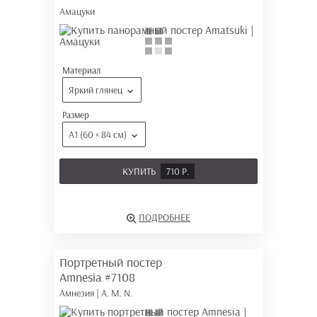
Амацуки
Материал
Яркий глянец
Размер
А1 (60 × 84 см)
КУПИТЬ
710 Р.
ПОДРОБНЕЕ
Портретный постер
Amnesia
#7108
Амнезия | A. M. N.