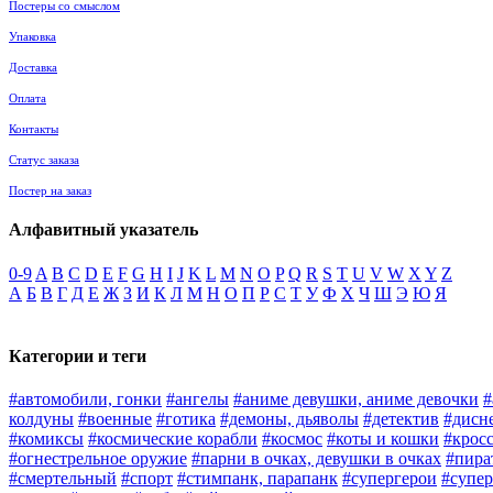
Постеры со смыслом
Упаковка
Доставка
Оплата
Контакты
Статус заказа
Постер на заказ
Алфавитный указатель
0-9
A
B
C
D
E
F
G
H
I
J
K
L
M
N
O
P
Q
R
S
T
U
V
W
X
Y
Z
А
Б
В
Г
Д
Е
Ж
З
И
К
Л
М
Н
О
П
Р
С
Т
У
Ф
Х
Ч
Ш
Э
Ю
Я
Категории и теги
#автомобили, гонки
#ангелы
#аниме девушки, аниме девочки
#
колдуны
#военные
#готика
#демоны, дьяволы
#детектив
#дисн
#комиксы
#космические корабли
#космос
#коты и кошки
#крос
#огнестрельное оружие
#парни в очках, девушки в очках
#пира
#смертельный
#спорт
#стимпанк, парапанк
#супергерои
#супер