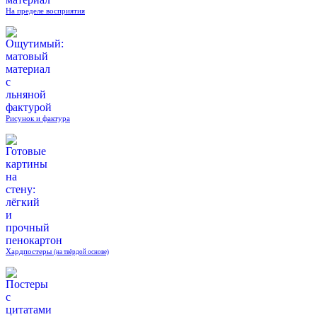
На пределе восприятия
Рисунок и фактура
Хардпостеры
(на твёрдой основе)