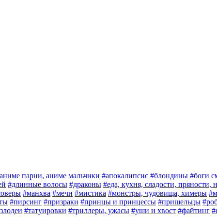
аниме парни, аниме мальчики
#апокалипсис
#блондины
#боги с
ей
#длинные волосы
#драконы
#еда, кухня, сладости, пряности,
соверы
#манхва
#мечи
#мистика
#монстры, чудовища, химеры
#м
ты
#пирсинг
#призраки
#принцы и принцессы
#пришельцы
#ро
злодеи
#татуировки
#триллеры, ужасы
#уши и хвост
#файтинг
#