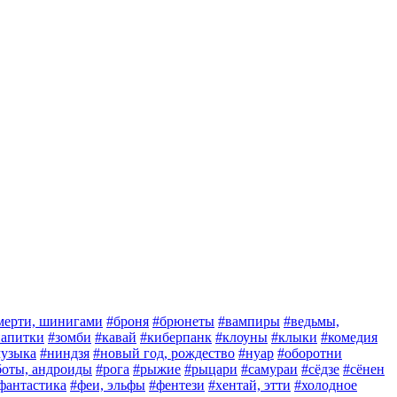
мерти, шинигами
#броня
#брюнеты
#вампиры
#ведьмы,
 напитки
#зомби
#кавай
#киберпанк
#клоуны
#клыки
#комедия
узыка
#ниндзя
#новый год, рождество
#нуар
#оборотни
боты, андроиды
#рога
#рыжие
#рыцари
#самураи
#сёдзе
#сёнен
фантастика
#феи, эльфы
#фентези
#хентай, этти
#холодное