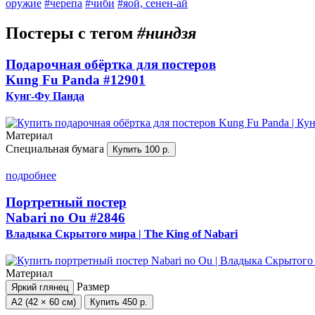
оружие
#черепа
#чиби
#яой, сенен-ай
Постеры с тегом
#ниндзя
Подарочная обёртка для постеров
Kung Fu Panda
#12901
Кунг-Фу Панда
Материал
Специальная бумага
Купить
100 р.
подробнее
Портретный постер
Nabari no Ou
#2846
Владыка Скрытого мира | The King of Nabari
Материал
Размер
Яркий глянец
А2 (42 × 60 см)
Купить
450 р.