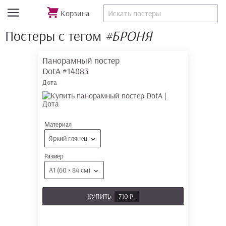
Корзина
Постеры с тегом
#БРОНЯ
Панорамный постер
DotA
#14883
Дота
Материал
Яркий глянец
Размер
А1 (60 × 84 см)
КУПИТЬ
710 Р.