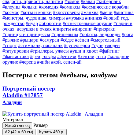
сладости, пряности, напитки
#зомби
#кавай
#киберпанк
#клоуны
#клыки
#комедия
#комиксы
#космические корабли
#космос
#коты и кошки
#кроссоверы
#манхва
#мечи
#мистика
#монстры, чудовища, химеры
#музыка
#ниндзя
#новый год,
рождество
#нуар
#оборотни
#огнестрельное оружие
#парни в
очках, девушки в очках
#пираты
#пирсинг
#призраки
#принцы и принцессы
#пришельцы
#роботы, андроиды
#рога
#рыжие
#рыцари
#самураи
#сёдзе
#сёнен
#смертельный
#спорт
#стимпанк, парапанк
#супергерои
#суперзлодеи
#татуировки
#триллеры, ужасы
#уши и хвост
#файтинг
#фантастика
#феи, эльфы
#фентези
#хентай, этти
#холодное
оружие
#черепа
#чиби
#яой, сенен-ай
Постеры с тегом
#ведьмы, колдуны
Портретный постер
Aladdin
#17857
Аладдин
Материал
Размер
Яркий глянец
А2 (42 × 60 см)
Купить
450 р.