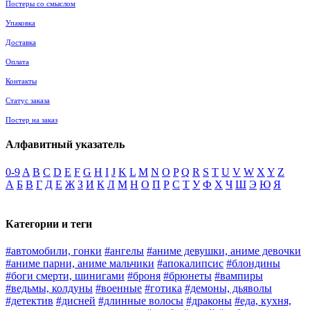
Постеры со смыслом
Упаковка
Доставка
Оплата
Контакты
Статус заказа
Постер на заказ
Алфавитный указатель
0-9
A
B
C
D
E
F
G
H
I
J
K
L
M
N
O
P
Q
R
S
T
U
V
W
X
Y
Z
А
Б
В
Г
Д
Е
Ж
З
И
К
Л
М
Н
О
П
Р
С
Т
У
Ф
Х
Ч
Ш
Э
Ю
Я
Категории и теги
#автомобили, гонки
#ангелы
#аниме девушки, аниме девочки
#аниме парни, аниме мальчики
#апокалипсис
#блондины
#боги смерти, шинигами
#броня
#брюнеты
#вампиры
#ведьмы, колдуны
#военные
#готика
#демоны, дьяволы
#детектив
#дисней
#длинные волосы
#драконы
#еда, кухня,