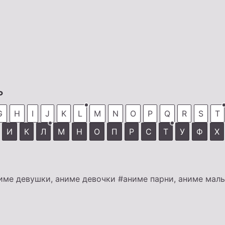
ь
G
H
I
J
K
L
M
N
O
P
Q
R
S
T
И
К
Л
М
Н
О
П
Р
С
Т
У
Ф
Х
име девушки, аниме девочки
#аниме парни, аниме мал