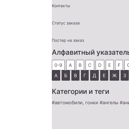
Контакты
Статус заказа
Постер на заказ
Алфавитный указател
0-9
A
B
C
D
E
F
А
Б
В
Г
Д
Е
Ж
З
Категории и теги
#автомобили, гонки
#ангелы
#ан