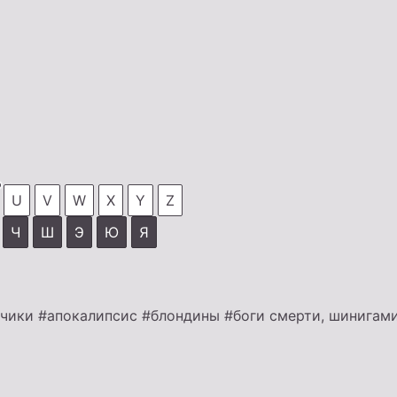
U
V
W
X
Y
Z
Ч
Ш
Э
Ю
Я
ьчики
#апокалипсис
#блондины
#боги смерти, шинигам