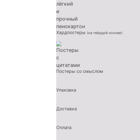
Хардпостеры
(на твёрдой основе)
Постеры со смыслом
Упаковка
Доставка
Оплата