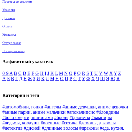
Постеры со смыслом
Упаковка
Доставка
Оплата
Контакты
Статус заказа
Постер на заказ
Алфавитный указатель
0-9
A
B
C
D
E
F
G
H
I
J
K
L
M
N
O
P
Q
R
S
T
U
V
W
X
Y
Z
А
Б
В
Г
Д
Е
Ж
З
И
К
Л
М
Н
О
П
Р
С
Т
У
Ф
Х
Ч
Ш
Э
Ю
Я
Категории и теги
#автомобили, гонки
#ангелы
#аниме девушки, аниме девочки
#аниме парни, аниме мальчики
#апокалипсис
#блондины
#боги смерти, шинигами
#броня
#брюнеты
#вампиры
#ведьмы, колдуны
#военные
#готика
#демоны, дьяволы
#детектив
#дисней
#длинные волосы
#драконы
#еда, кухня,