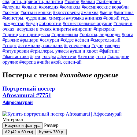
сладости, пряности, напитки
#зомби
#кавай
#киберпанк
#клоуны
#клыки
#комедия
#комиксы
#космические корабли
#космос
#коты и кошки
#кроссоверы
#манхва
#мечи
#мистика
#монстры, чудовища, химеры
#музыка
#ниндзя
#новый год,
рождество
#нуар
#оборотни
#огнестрельное оружие
#парни в
очках, девушки в очках
#пираты
#пирсинг
#призраки
#принцы и принцессы
#пришельцы
#роботы, андроиды
#рога
#рыжие
#рыцари
#самураи
#сёдзе
#сёнен
#смертельный
#спорт
#стимпанк, парапанк
#супергерои
#суперзлодеи
#татуировки
#триллеры, ужасы
#уши и хвост
#файтинг
#фантастика
#феи, эльфы
#фентези
#хентай, этти
#холодное
оружие
#черепа
#чиби
#яой, сенен-ай
Постеры с тегом
#холодное оружие
Портретный постер
Afrosamurai
#7751
Афросамурай
Материал
Размер
Рисунок и фактура
А2 (42 × 60 см)
Купить
730 р.