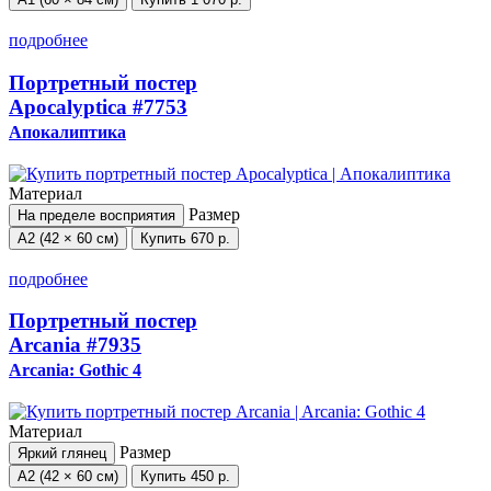
подробнее
Портретный постер
Apocalyptica
#7753
Апокалиптика
Материал
Размер
На пределе восприятия
А2 (42 × 60 см)
Купить
670 р.
подробнее
Портретный постер
Arcania
#7935
Arcania: Gothic 4
Материал
Размер
Яркий глянец
А2 (42 × 60 см)
Купить
450 р.