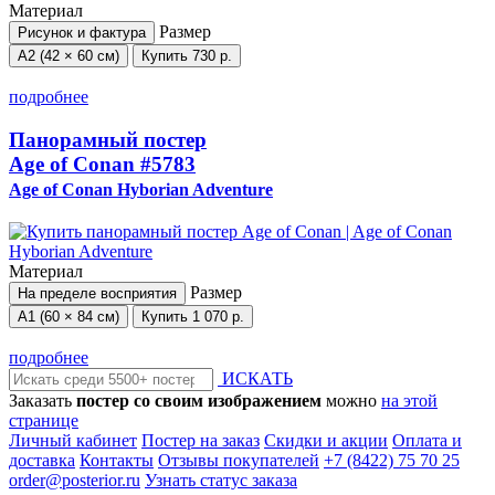
Материал
Размер
Рисунок и фактура
А2 (42 × 60 см)
Купить
730 р.
подробнее
Панорамный постер
Age of Conan
#5783
Age of Conan Hyborian Adventure
Материал
Размер
На пределе восприятия
А1 (60 × 84 см)
Купить
1 070 р.
подробнее
ИСКАТЬ
Заказать
постер со своим изображением
можно
на этой
странице
Личный кабинет
Постер на заказ
Скидки и акции
Оплата и
доставка
Контакты
Отзывы покупателей
+7 (8422) 75 70 25
order@posterior.ru
Узнать статус заказа