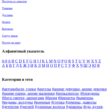
Постеры со смыслом
Упаковка
Доставка
Оплата
Контакты
Статус заказа
Постер на заказ
Алфавитный указатель
0-9
A
B
C
D
E
F
G
H
I
J
K
L
M
N
O
P
Q
R
S
T
U
V
W
X
Y
Z
А
Б
В
Г
Д
Е
Ж
З
И
К
Л
М
Н
О
П
Р
С
Т
У
Ф
Х
Ч
Ш
Э
Ю
Я
Категории и теги
#автомобили, гонки
#ангелы
#аниме девушки, аниме девочки
#аниме парни, аниме мальчики
#апокалипсис
#блондины
#боги смерти, шинигами
#броня
#брюнеты
#вампиры
#ведьмы, колдуны
#военные
#готика
#демоны, дьяволы
#детектив
#дисней
#длинные волосы
#драконы
#еда, кухня,