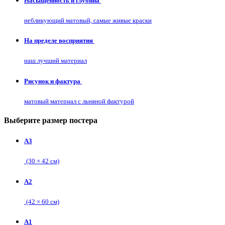
Насыщенность и глубина
небликующий матовый, самые живые краски
На пределе восприятия
наш лучший материал
Рисунок и фактура
матовый материал с льняной фактурой
Выберите размер постера
А3
(30 × 42 см)
А2
(42 × 60 см)
А1