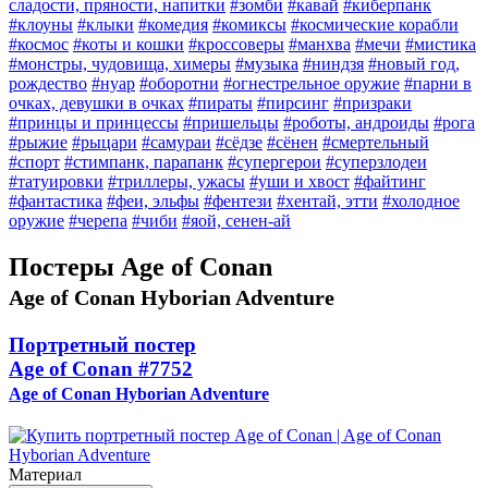
сладости, пряности, напитки
#зомби
#кавай
#киберпанк
#клоуны
#клыки
#комедия
#комиксы
#космические корабли
#космос
#коты и кошки
#кроссоверы
#манхва
#мечи
#мистика
#монстры, чудовища, химеры
#музыка
#ниндзя
#новый год,
рождество
#нуар
#оборотни
#огнестрельное оружие
#парни в
очках, девушки в очках
#пираты
#пирсинг
#призраки
#принцы и принцессы
#пришельцы
#роботы, андроиды
#рога
#рыжие
#рыцари
#самураи
#сёдзе
#сёнен
#смертельный
#спорт
#стимпанк, парапанк
#супергерои
#суперзлодеи
#татуировки
#триллеры, ужасы
#уши и хвост
#файтинг
#фантастика
#феи, эльфы
#фентези
#хентай, этти
#холодное
оружие
#черепа
#чиби
#яой, сенен-ай
Постеры Age of Conan
Age of Conan Hyborian Adventure
Портретный постер
Age of Conan
#7752
Age of Conan Hyborian Adventure
Материал