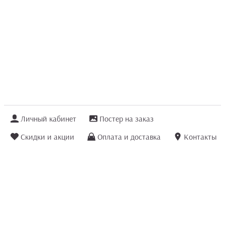
Личный кабинет
Постер на заказ
Скидки и акции
Оплата и доставка
Контакты
Отзывы покупателей
+7 (8422) 75 70 25
order@posterior.ru
Узнать статус заказа
Информация, указанная на сайте, не является публичной офертой. Данный
интернет-сайт носит исключительно информационный характер и ни при каких
условиях не является публичной офертой, определяемой положениями ст. 435 и
ст. 437 (п.2) Гражданского кодекса РФ.