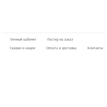
Личный кабинет
Постер на заказ
Скидки и акции
Оплата и доставка
Контакты
Отзывы покупателей
+7 (8422) 75 70 25
order@posterior.ru
Узнать статус заказа
Информация, указанная на сайте, не является публичной офертой. Данный
интернет-сайт носит исключительно информационный характер и ни при каких
условиях не является публичной офертой, определяемой положениями ст. 435 и
ст. 437 (п.2) Гражданского кодекса РФ.
Информация
для правообладателей
.
Мы получаем и обрабатываем персональные данные посетителей сайта в
соответствии
с политикой конфиденциальности
. Если Вы не даете согласия на