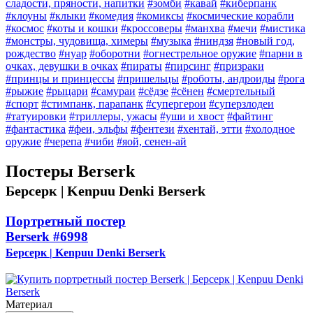
сладости, пряности, напитки
#зомби
#кавай
#киберпанк
#клоуны
#клыки
#комедия
#комиксы
#космические корабли
#космос
#коты и кошки
#кроссоверы
#манхва
#мечи
#мистика
#монстры, чудовища, химеры
#музыка
#ниндзя
#новый год,
рождество
#нуар
#оборотни
#огнестрельное оружие
#парни в
очках, девушки в очках
#пираты
#пирсинг
#призраки
#принцы и принцессы
#пришельцы
#роботы, андроиды
#рога
#рыжие
#рыцари
#самураи
#сёдзе
#сёнен
#смертельный
#спорт
#стимпанк, парапанк
#супергерои
#суперзлодеи
#татуировки
#триллеры, ужасы
#уши и хвост
#файтинг
#фантастика
#феи, эльфы
#фентези
#хентай, этти
#холодное
оружие
#черепа
#чиби
#яой, сенен-ай
Постеры Berserk
Берсерк | Kenpuu Denki Berserk
Портретный постер
Berserk
#6998
Берсерк | Kenpuu Denki Berserk
Материал