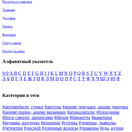
Постеры со смыслом
Упаковка
Доставка
Оплата
Контакты
Статус заказа
Постер на заказ
Алфавитный указатель
0-9
A
B
C
D
E
F
G
H
I
J
K
L
M
N
O
P
Q
R
S
T
U
V
W
X
Y
Z
А
Б
В
Г
Д
Е
Ж
З
И
К
Л
М
Н
О
П
Р
С
Т
У
Ф
Х
Ч
Ш
Э
Ю
Я
Категории и теги
#автомобили, гонки
#ангелы
#аниме девушки, аниме девочки
#аниме парни, аниме мальчики
#апокалипсис
#блондины
#боги смерти, шинигами
#броня
#брюнеты
#вампиры
#ведьмы, колдуны
#военные
#готика
#демоны, дьяволы
#детектив
#дисней
#длинные волосы
#драконы
#еда, кухня,