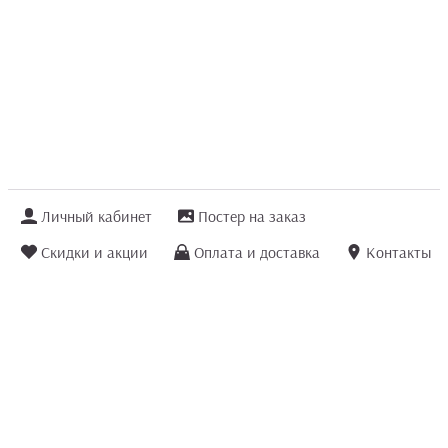
Личный кабинет
Постер на заказ
Скидки и акции
Оплата и доставка
Контакты
Отзывы покупателей
+7 (8422) 75 70 25
order@posterior.ru
Узнать статус заказа
Информация, указанная на сайте, не является публичной офертой. Данный
интернет-сайт носит исключительно информационный характер и ни при каких
условиях не является публичной офертой, определяемой положениями ст. 435 и
ст. 437 (п.2) Гражданского кодекса РФ.
Информация
для правообладателей
.