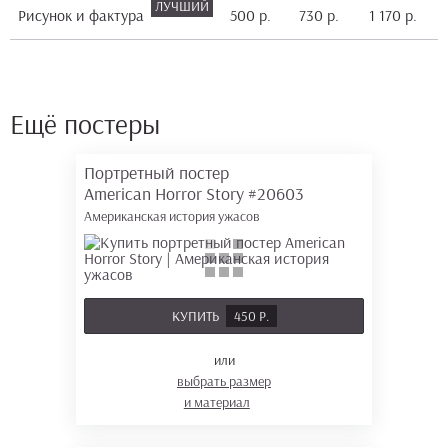
Рисунок и фактура
500 р.
730 р.
1 170 р.
2
Ещё постеры
Портретный постер
American Horror Story
#20603
Американская история ужасов
КУПИТЬ
450 Р.
или
выбрать размер
и материал