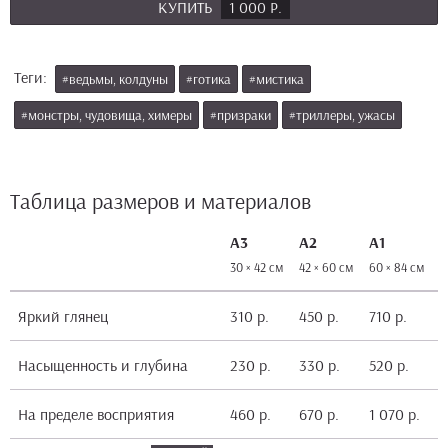
КУПИТЬ
1 000 Р.
Теги:
#ведьмы, колдуны
#готика
#мистика
#монстры, чудовища, химеры
#призраки
#триллеры, ужасы
Таблица размеров и материалов
А3
А2
А1
30 × 42 см
42 × 60 см
60 × 84 см
8
Яркий глянец
310 р.
450 р.
710 р.
1
Насыщенность и глубина
230 р.
330 р.
520 р.
9
На пределе восприятия
460 р.
670 р.
1 070 р.
1