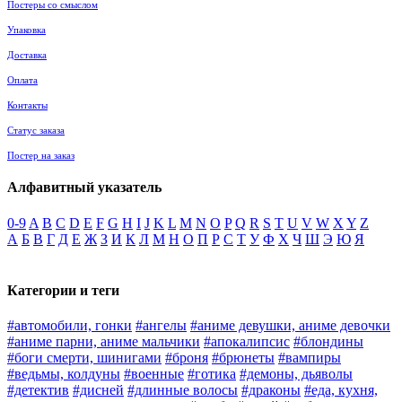
Постеры со смыслом
Упаковка
Доставка
Оплата
Контакты
Статус заказа
Постер на заказ
Алфавитный указатель
0-9
A
B
C
D
E
F
G
H
I
J
K
L
M
N
O
P
Q
R
S
T
U
V
W
X
Y
Z
А
Б
В
Г
Д
Е
Ж
З
И
К
Л
М
Н
О
П
Р
С
Т
У
Ф
Х
Ч
Ш
Э
Ю
Я
Категории и теги
#автомобили, гонки
#ангелы
#аниме девушки, аниме девочки
#аниме парни, аниме мальчики
#апокалипсис
#блондины
#боги смерти, шинигами
#броня
#брюнеты
#вампиры
#ведьмы, колдуны
#военные
#готика
#демоны, дьяволы
#детектив
#дисней
#длинные волосы
#драконы
#еда, кухня,