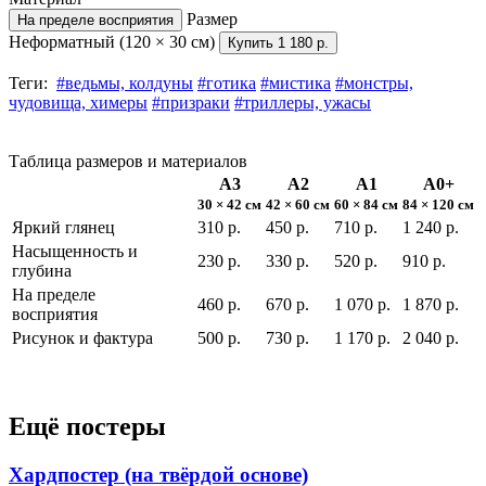
Размер
На пределе восприятия
Неформатный (120 × 30 см)
Купить
1 180 р.
Теги:
#ведьмы, колдуны
#готика
#мистика
#монстры,
чудовища, химеры
#призраки
#триллеры, ужасы
Таблица размеров и материалов
А3
А2
А1
А0+
30 × 42 см
42 × 60 см
60 × 84 см
84 × 120 см
Яркий глянец
310 р.
450 р.
710 р.
1 240 р.
Насыщенность и
230 р.
330 р.
520 р.
910 р.
глубина
На пределе
460 р.
670 р.
1 070 р.
1 870 р.
восприятия
Рисунок и фактура
500 р.
730 р.
1 170 р.
2 040 р.
Ещё постеры
Хардпостер (на твёрдой основе)