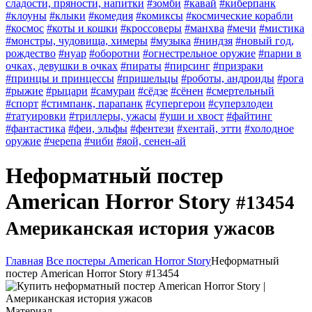
сладости, пряности, напитки
#зомби
#кавай
#киберпанк
#клоуны
#клыки
#комедия
#комиксы
#космические корабли
#космос
#коты и кошки
#кроссоверы
#манхва
#мечи
#мистика
#монстры, чудовища, химеры
#музыка
#ниндзя
#новый год,
рождество
#нуар
#оборотни
#огнестрельное оружие
#парни в
очках, девушки в очках
#пираты
#пирсинг
#призраки
#принцы и принцессы
#пришельцы
#роботы, андроиды
#рога
#рыжие
#рыцари
#самураи
#сёдзе
#сёнен
#смертельный
#спорт
#стимпанк, парапанк
#супергерои
#суперзлодеи
#татуировки
#триллеры, ужасы
#уши и хвост
#файтинг
#фантастика
#феи, эльфы
#фентези
#хентай, этти
#холодное
оружие
#черепа
#чиби
#яой, сенен-ай
Неформатный постер
American Horror Story
#13454
Американская история ужасов
Главная
Все постеры American Horror Story
Неформатный
постер American Horror Story #13454
Материал