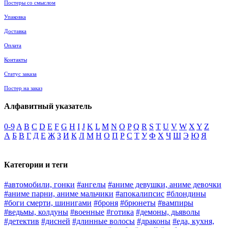
Постеры со смыслом
Упаковка
Доставка
Оплата
Контакты
Статус заказа
Постер на заказ
Алфавитный указатель
0-9
A
B
C
D
E
F
G
H
I
J
K
L
M
N
O
P
Q
R
S
T
U
V
W
X
Y
Z
А
Б
В
Г
Д
Е
Ж
З
И
К
Л
М
Н
О
П
Р
С
Т
У
Ф
Х
Ч
Ш
Э
Ю
Я
Категории и теги
#автомобили, гонки
#ангелы
#аниме девушки, аниме девочки
#аниме парни, аниме мальчики
#апокалипсис
#блондины
#боги смерти, шинигами
#броня
#брюнеты
#вампиры
#ведьмы, колдуны
#военные
#готика
#демоны, дьяволы
#детектив
#дисней
#длинные волосы
#драконы
#еда, кухня,