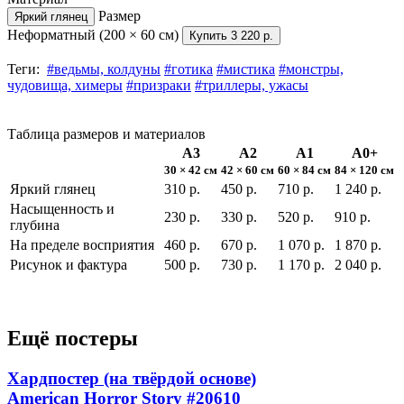
Размер
Яркий глянец
Неформатный (200 × 60 см)
Купить
3 220 р.
Теги:
#ведьмы, колдуны
#готика
#мистика
#монстры,
чудовища, химеры
#призраки
#триллеры, ужасы
Таблица размеров и материалов
А3
А2
А1
А0+
30 × 42 см
42 × 60 см
60 × 84 см
84 × 120 см
Яркий глянец
310 р.
450 р.
710 р.
1 240 р.
Насыщенность и
230 р.
330 р.
520 р.
910 р.
глубина
На пределе восприятия
460 р.
670 р.
1 070 р.
1 870 р.
Рисунок и фактура
500 р.
730 р.
1 170 р.
2 040 р.
Ещё постеры
Хардпостер (на твёрдой основе)
American Horror Story
#20610