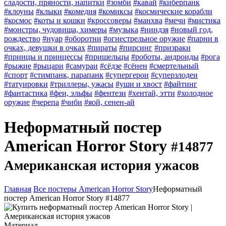
сладости, пряности, напитки
#зомби
#кавай
#киберпанк
#клоуны
#клыки
#комедия
#комиксы
#космические корабли
#космос
#коты и кошки
#кроссоверы
#манхва
#мечи
#мистика
#монстры, чудовища, химеры
#музыка
#ниндзя
#новый год,
рождество
#нуар
#оборотни
#огнестрельное оружие
#парни в
очках, девушки в очках
#пираты
#пирсинг
#призраки
#принцы и принцессы
#пришельцы
#роботы, андроиды
#рога
#рыжие
#рыцари
#самураи
#сёдзе
#сёнен
#смертельный
#спорт
#стимпанк, парапанк
#супергерои
#суперзлодеи
#татуировки
#триллеры, ужасы
#уши и хвост
#файтинг
#фантастика
#феи, эльфы
#фентези
#хентай, этти
#холодное
оружие
#черепа
#чиби
#яой, сенен-ай
Неформатный постер
American Horror Story
#14877
Американская история ужасов
Главная
Все постеры American Horror Story
Неформатный
постер American Horror Story #14877
Материал