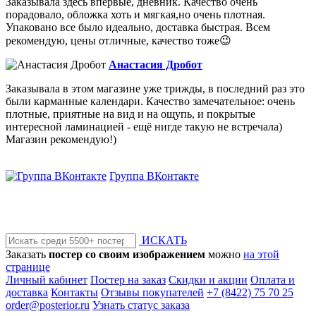
Заказывала здесь впервые, дневник. Качество очень
порадовало, обложка хоть и мягкая,но очень плотная.
Упаковано все было идеально, доставка быстрая. Всем
рекомендую, цены отличные, качество тоже😉
Анастасия Дробот
Заказывала в этом магазине уже трижды, в последний раз это
были карманные календари. Качество замечательное: очень
плотные, приятные на вид и на ощупь, и покрытые
интересной ламинацией - ещё нигде такую не встречала)
Магазин рекомендую!)
Группа ВКонтакте
ИСКАТЬ
Заказать
постер со своим изображением
можно
на этой
странице
Личный кабинет
Постер на заказ
Скидки и акции
Оплата и
доставка
Контакты
Отзывы покупателей
+7 (8422) 75 70 25
order@posterior.ru
Узнать статус заказа