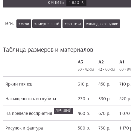
КУПИТЬ
1 830 Р.
Теги:
#мечи
#смертельный
#фентези
#холодное оружие
Таблица размеров и материалов
А3
А2
А1
30 × 42 см
42 × 60 см
60 × 84 
Яркий глянец
310 р.
450 р.
710 р.
Насыщенность и глубина
230 р.
330 р.
520 р.
На пределе восприятия
460 р.
670 р.
1 070 р
Рисунок и фактура
500 р.
730 р.
1 170 р.