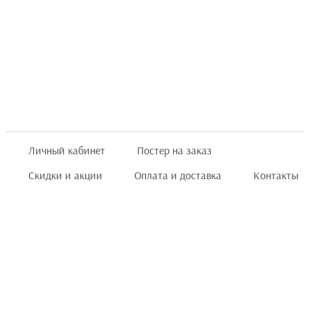
Личный кабинет
Постер на заказ
Скидки и акции
Оплата и доставка
Контакты
Отзывы покупателей
+7 (8422) 75 70 25
order@posterior.ru
Узнать статус заказа
Информация, указанная на сайте, не является публичной офертой. Данный
интернет-сайт носит исключительно информационный характер и ни при каких
условиях не является публичной офертой, определяемой положениями ст. 435 и
ст. 437 (п.2) Гражданского кодекса РФ.
Информация
для правообладателей
.