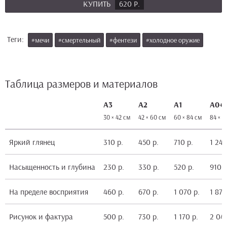
КУПИТЬ
620 Р.
Теги:
#мечи
#смертельный
#фентези
#холодное оружие
Таблица размеров и материалов
А3
А2
А1
А0+
30 × 42 см
42 × 60 см
60 × 84 см
84 × 1
Яркий глянец
310 р.
450 р.
710 р.
1 240
Насыщенность и глубина
230 р.
330 р.
520 р.
910 р
На пределе восприятия
460 р.
670 р.
1 070 р.
1 870
Рисунок и фактура
500 р.
730 р.
1 170 р.
2 040