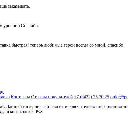
ещё заказывать.
м уровне.) Спасибо.
ставка быстрая! теперь любимые герои всегда со мной, спасибо!
ице
тавка
Контакты
Отзывы покупателей
+7 (8422) 75 70 25
order@pos
той. Данный интернет-сайт носит исключительно информационны
жданского кодекса РФ.