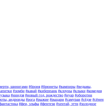
мерти, шинигами
#броня
#брюнеты
#вампиры
#ведьмы,
 напитки
#зомби
#кавай
#киберпанк
#клоуны
#клыки
#комедия
узыка
#ниндзя
#новый год, рождество
#нуар
#оборотни
боты, андроиды
#рога
#рыжие
#рыцари
#самураи
#сёдзе
#сёнен
фантастика
#феи, эльфы
#фентези
#хентай, этти
#холодное