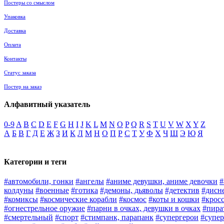
Постеры со смыслом
Упаковка
Доставка
Оплата
Контакты
Статус заказа
Постер на заказ
Алфавитный указатель
0-9
A
B
C
D
E
F
G
H
I
J
K
L
M
N
O
P
Q
R
S
T
U
V
W
X
Y
Z
А
Б
В
Г
Д
Е
Ж
З
И
К
Л
М
Н
О
П
Р
С
Т
У
Ф
Х
Ч
Ш
Э
Ю
Я
Категории и теги
#автомобили, гонки
#ангелы
#аниме девушки, аниме девочки
#
колдуны
#военные
#готика
#демоны, дьяволы
#детектив
#дисн
#комиксы
#космические корабли
#космос
#коты и кошки
#крос
#огнестрельное оружие
#парни в очках, девушки в очках
#пира
#смертельный
#спорт
#стимпанк, парапанк
#супергерои
#супер