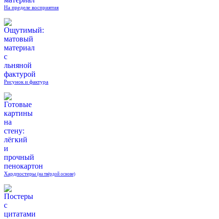
На пределе восприятия
Рисунок и фактура
Хардпостеры
(на твёрдой основе)