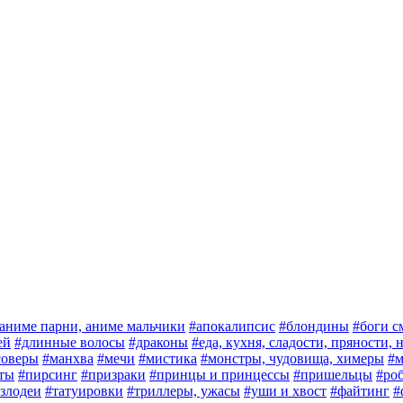
аниме парни, аниме мальчики
#апокалипсис
#блондины
#боги с
ей
#длинные волосы
#драконы
#еда, кухня, сладости, пряности,
соверы
#манхва
#мечи
#мистика
#монстры, чудовища, химеры
#м
ты
#пирсинг
#призраки
#принцы и принцессы
#пришельцы
#ро
злодеи
#татуировки
#триллеры, ужасы
#уши и хвост
#файтинг
#