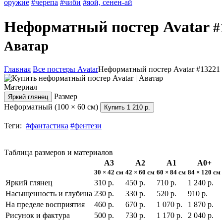
оружие
#черепа
#чиби
#яой, сенен-ай
Неформатный постер Avatar
#
Аватар
Главная
Все постеры Avatar
Неформатный постер Avatar #13221
Материал
Размер
Яркий глянец
Неформатный (100 × 60 см)
Купить
1 210 р.
Теги:
#фантастика
#фентези
Таблица размеров и материалов
А3
А2
А1
А0+
30 × 42 см
42 × 60 см
60 × 84 см
84 × 120 см
Яркий глянец
310 р.
450 р.
710 р.
1 240 р.
Насыщенность и глубина
230 р.
330 р.
520 р.
910 р.
На пределе восприятия
460 р.
670 р.
1 070 р.
1 870 р.
Рисунок и фактура
500 р.
730 р.
1 170 р.
2 040 р.