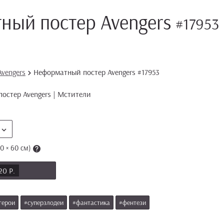
ный постер Avengers
#17953
Avengers
Неформатный постер Avengers #17953
0 × 60 см)
20 Р.
герои
#суперзлодеи
#фантастика
#фентези