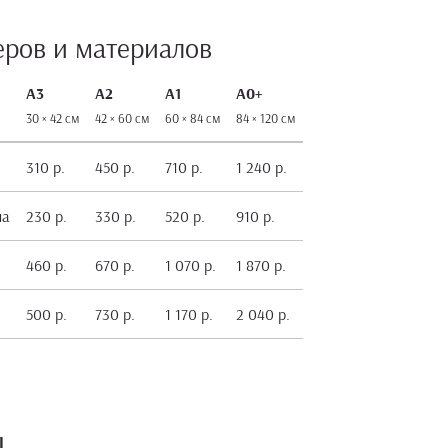
еров и материалов
А3
А2
А1
А0+
30 × 42 см
42 × 60 см
60 × 84 см
84 × 120 см
310 р.
450 р.
710 р.
1 240 р.
на
230 р.
330 р.
520 р.
910 р.
460 р.
670 р.
1 070 р.
1 870 р.
500 р.
730 р.
1 170 р.
2 040 р.
ы