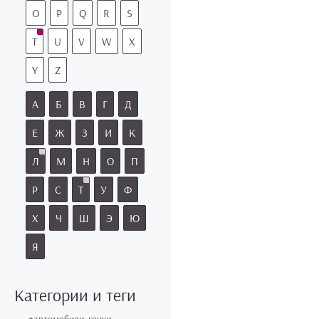
O
P
Q
R
S
T
U
V
W
X
Y
Z
А
Б
В
Г
Д
Е
Ж
З
И
К
Л
М
Н
О
П
Р
С
Т
У
Ф
Х
Ч
Ш
Э
Ю
Я
Категории и теги