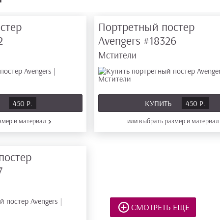
стер
Портретный постер
2
Avengers
#18326
Мстители
Ь
450 Р.
КУПИТЬ
450 Р.
азмер
и материал
или
выбрать размер
и материал
постер
7
СМОТРЕТЬ ЕЩЁ