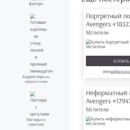
фактура
Портретный по
Avengers
#1832
Мстители
КУПИТ
или
выбрать р
Хардпостеры
(на
твёрдой основе)
Неформатный 
Avengers
#1794
Мстители
Постеры со
смыслом