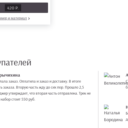
Ь
420 Р.
азмер
и материал
упателей
рычихина
лала заказ. Оплатила и заказ и доставку. В итоге
С
ь заказа. Вторую часть жду до сих пор. Прошло 2,5
б
жер утверждает, что вторая часть отправлена. Трек не
набор стоит 550 руб.
Б
д