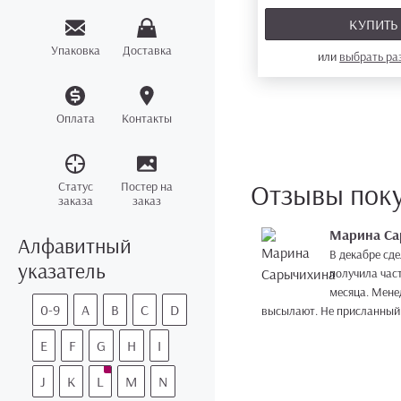
КУПИТ
Упаковка
Доставка
или
выбрать р
Оплата
Контакты
Отзывы пок
Статус
Постер на
заказа
заказ
Марина Са
Алфавитный
В декабре сде
указатель
получила част
месяца. Менед
0-9
A
B
C
D
высылают. Не присланный 
E
F
G
H
I
J
K
L
M
N