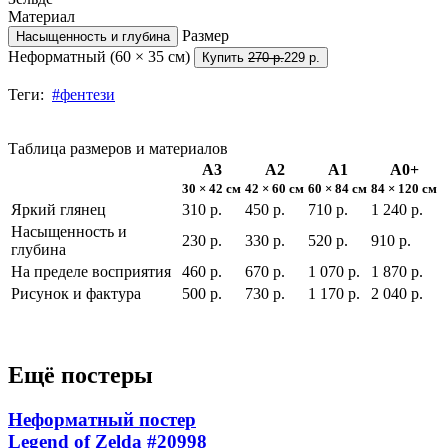
Материал
Размер
Насыщенность и глубина
Неформатный (60 × 35 см)
Купить
270 р.
229 р.
Теги:
#фентези
Таблица размеров и материалов
А3
А2
А1
А0+
30 × 42 см
42 × 60 см
60 × 84 см
84 × 120 см
Яркий глянец
310 р.
450 р.
710 р.
1 240 р.
Насыщенность и
230 р.
330 р.
520 р.
910 р.
глубина
На пределе восприятия
460 р.
670 р.
1 070 р.
1 870 р.
Рисунок и фактура
500 р.
730 р.
1 170 р.
2 040 р.
Ещё постеры
Неформатный постер
Legend of Zelda
#20998