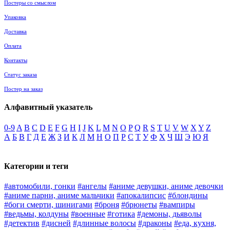
Постеры со смыслом
Упаковка
Доставка
Оплата
Контакты
Статус заказа
Постер на заказ
Алфавитный указатель
0-9
A
B
C
D
E
F
G
H
I
J
K
L
M
N
O
P
Q
R
S
T
U
V
W
X
Y
Z
А
Б
В
Г
Д
Е
Ж
З
И
К
Л
М
Н
О
П
Р
С
Т
У
Ф
Х
Ч
Ш
Э
Ю
Я
Категории и теги
#автомобили, гонки
#ангелы
#аниме девушки, аниме девочки
#аниме парни, аниме мальчики
#апокалипсис
#блондины
#боги смерти, шинигами
#броня
#брюнеты
#вампиры
#ведьмы, колдуны
#военные
#готика
#демоны, дьяволы
#детектив
#дисней
#длинные волосы
#драконы
#еда, кухня,