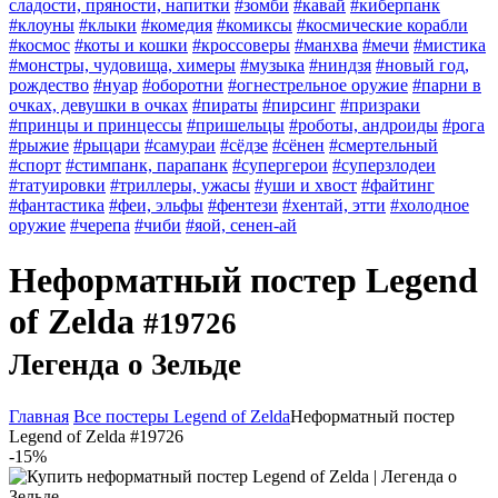
сладости, пряности, напитки
#зомби
#кавай
#киберпанк
#клоуны
#клыки
#комедия
#комиксы
#космические корабли
#космос
#коты и кошки
#кроссоверы
#манхва
#мечи
#мистика
#монстры, чудовища, химеры
#музыка
#ниндзя
#новый год,
рождество
#нуар
#оборотни
#огнестрельное оружие
#парни в
очках, девушки в очках
#пираты
#пирсинг
#призраки
#принцы и принцессы
#пришельцы
#роботы, андроиды
#рога
#рыжие
#рыцари
#самураи
#сёдзе
#сёнен
#смертельный
#спорт
#стимпанк, парапанк
#супергерои
#суперзлодеи
#татуировки
#триллеры, ужасы
#уши и хвост
#файтинг
#фантастика
#феи, эльфы
#фентези
#хентай, этти
#холодное
оружие
#черепа
#чиби
#яой, сенен-ай
Неформатный постер Legend
of Zelda
#19726
Легенда о Зельде
Главная
Все постеры Legend of Zelda
Неформатный постер
Legend of Zelda #19726
-15%