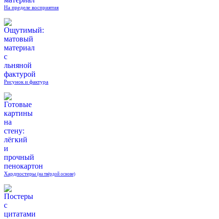
На пределе восприятия
Рисунок и фактура
Хардпостеры
(на твёрдой основе)