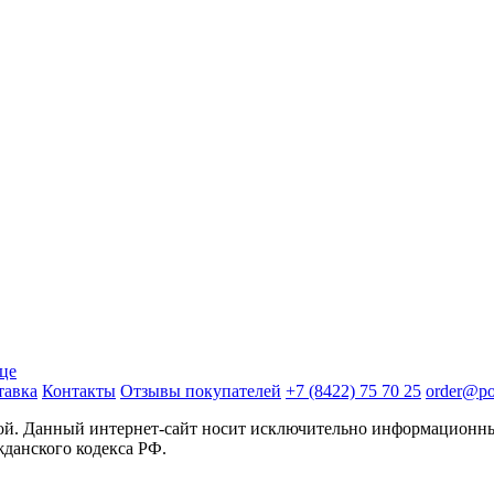
ице
тавка
Контакты
Отзывы покупателей
+7 (8422) 75 70 25
order@pos
той. Данный интернет-сайт носит исключительно информационны
жданского кодекса РФ.