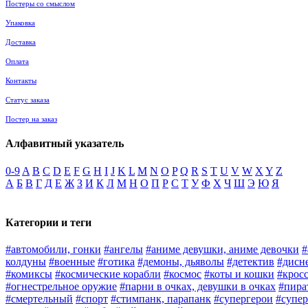
Постеры со смыслом
Упаковка
Доставка
Оплата
Контакты
Статус заказа
Постер на заказ
Алфавитный указатель
0-9
A
B
C
D
E
F
G
H
I
J
K
L
M
N
O
P
Q
R
S
T
U
V
W
X
Y
Z
А
Б
В
Г
Д
Е
Ж
З
И
К
Л
М
Н
О
П
Р
С
Т
У
Ф
Х
Ч
Ш
Э
Ю
Я
Категории и теги
#автомобили, гонки
#ангелы
#аниме девушки, аниме девочки
#
колдуны
#военные
#готика
#демоны, дьяволы
#детектив
#дисн
#комиксы
#космические корабли
#космос
#коты и кошки
#крос
#огнестрельное оружие
#парни в очках, девушки в очках
#пира
#смертельный
#спорт
#стимпанк, парапанк
#супергерои
#супер