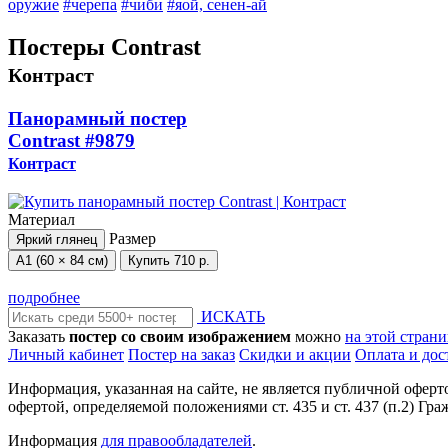
оружие
#черепа
#чиби
#яой, сенен-ай
Постеры Contrast
Контраст
Панорамный постер
Contrast
#9879
Контраст
Материал
Размер
Яркий глянец
А1 (60 × 84 см)
Купить
710 р.
подробнее
ИСКАТЬ
Заказать
постер со своим изображением
можно
на этой стран
Личный кабинет
Постер на заказ
Скидки и акции
Оплата и дос
Информация, указанная на сайте, не является публичной офер
офертой, определяемой положениями ст. 435 и ст. 437 (п.2) Гра
Информация
для правообладателей
.