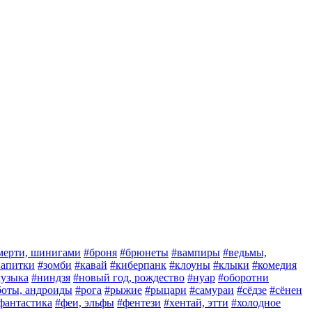
мерти, шинигами
#броня
#брюнеты
#вампиры
#ведьмы,
 напитки
#зомби
#кавай
#киберпанк
#клоуны
#клыки
#комедия
узыка
#ниндзя
#новый год, рождество
#нуар
#оборотни
боты, андроиды
#рога
#рыжие
#рыцари
#самураи
#сёдзе
#сёнен
фантастика
#феи, эльфы
#фентези
#хентай, этти
#холодное