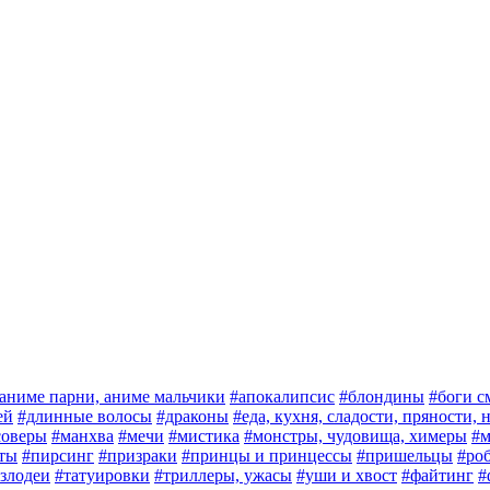
аниме парни, аниме мальчики
#апокалипсис
#блондины
#боги с
ей
#длинные волосы
#драконы
#еда, кухня, сладости, пряности,
соверы
#манхва
#мечи
#мистика
#монстры, чудовища, химеры
#м
ты
#пирсинг
#призраки
#принцы и принцессы
#пришельцы
#ро
злодеи
#татуировки
#триллеры, ужасы
#уши и хвост
#файтинг
#