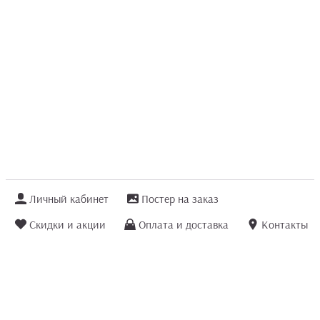
Личный кабинет
Постер на заказ
Скидки и акции
Оплата и доставка
Контакты
Отзывы покупателей
+7 (8422) 75 70 25
order@posterior.ru
Узнать статус заказа
Информация, указанная на сайте, не является публичной офертой. Данный
интернет-сайт носит исключительно информационный характер и ни при каких