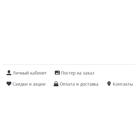
Личный кабинет
Постер на заказ
Скидки и акции
Оплата и доставка
Контакты
Отзывы покупателей
+7 (8422) 75 70 25
order@posterior.ru
Узнать статус заказа
Информация, указанная на сайте, не является публичной офертой. Данный
интернет-сайт носит исключительно информационный характер и ни при каких
условиях не является публичной офертой, определяемой положениями ст. 435 и
ст. 437 (п.2) Гражданского кодекса РФ.