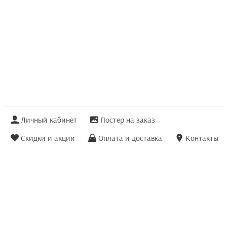
Личный кабинет
Постер на заказ
Скидки и акции
Оплата и доставка
Контакты
Отзывы покупателей
+7 (8422) 75 70 25
order@posterior.ru
Узнать статус заказа
Информация, указанная на сайте, не является публичной офертой. Данный
интернет-сайт носит исключительно информационный характер и ни при каких
условиях не является публичной офертой, определяемой положениями ст. 435 и
ст. 437 (п.2) Гражданского кодекса РФ.