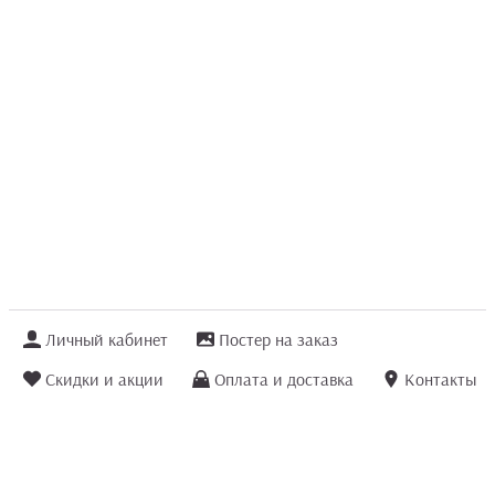
Личный кабинет
Постер на заказ
Скидки и акции
Оплата и доставка
Контакты
Отзывы покупателей
+7 (8422) 75 70 25
order@posterior.ru
Узнать статус заказа