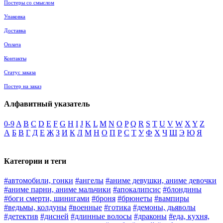
Постеры со смыслом
Упаковка
Доставка
Оплата
Контакты
Статус заказа
Постер на заказ
Алфавитный указатель
0-9
A
B
C
D
E
F
G
H
I
J
K
L
M
N
O
P
Q
R
S
T
U
V
W
X
Y
Z
А
Б
В
Г
Д
Е
Ж
З
И
К
Л
М
Н
О
П
Р
С
Т
У
Ф
Х
Ч
Ш
Э
Ю
Я
Категории и теги
#автомобили, гонки
#ангелы
#аниме девушки, аниме девочки
#аниме парни, аниме мальчики
#апокалипсис
#блондины
#боги смерти, шинигами
#броня
#брюнеты
#вампиры
#ведьмы, колдуны
#военные
#готика
#демоны, дьяволы
#детектив
#дисней
#длинные волосы
#драконы
#еда, кухня,