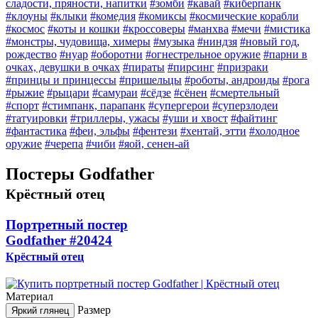
сладости, пряности, напитки
#зомби
#кавай
#киберпанк
#клоуны
#клыки
#комедия
#комиксы
#космические корабли
#космос
#коты и кошки
#кроссоверы
#манхва
#мечи
#мистика
#монстры, чудовища, химеры
#музыка
#ниндзя
#новый год,
рождество
#нуар
#оборотни
#огнестрельное оружие
#парни в
очках, девушки в очках
#пираты
#пирсинг
#призраки
#принцы и принцессы
#пришельцы
#роботы, андроиды
#рога
#рыжие
#рыцари
#самураи
#сёдзе
#сёнен
#смертельный
#спорт
#стимпанк, парапанк
#супергерои
#суперзлодеи
#татуировки
#триллеры, ужасы
#уши и хвост
#файтинг
#фантастика
#феи, эльфы
#фентези
#хентай, этти
#холодное
оружие
#черепа
#чиби
#яой, сенен-ай
Постеры Godfather
Крёстный отец
Портретный постер
Godfather
#20424
Крёстный отец
Материал
Размер
Яркий глянец