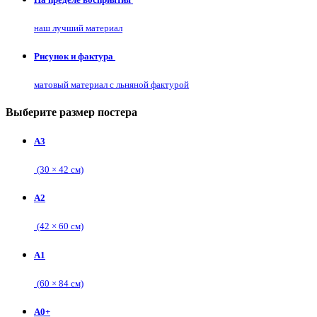
наш лучший материал
Рисунок и фактура
матовый материал с льняной фактурой
Выберите размер постера
А3
(30 × 42 см)
А2
(42 × 60 см)
А1
(60 × 84 см)
А0+