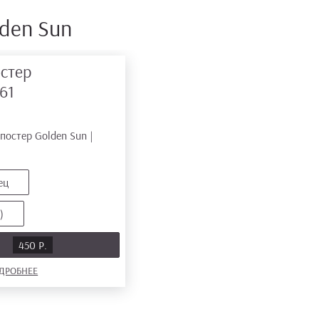
den Sun
стер
61
ец
)
Ь
450 Р.
ДРОБНЕЕ