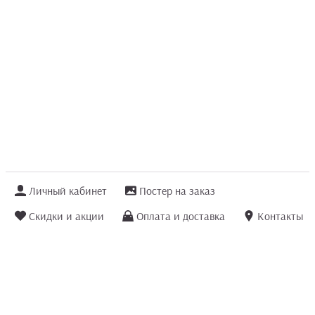
Личный кабинет
Постер на заказ
Скидки и акции
Оплата и доставка
Контакты
Отзывы покупателей
+7 (8422) 75 70 25
order@posterior.ru
Узнать статус заказа
Информация, указанная на сайте, не является публичной офертой. Данный
интернет-сайт носит исключительно информационный характер и ни при каких