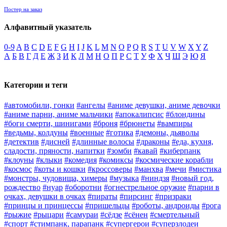
Постер на заказ
Алфавитный указатель
0-9
A
B
C
D
E
F
G
H
I
J
K
L
M
N
O
P
Q
R
S
T
U
V
W
X
Y
Z
А
Б
В
Г
Д
Е
Ж
З
И
К
Л
М
Н
О
П
Р
С
Т
У
Ф
Х
Ч
Ш
Э
Ю
Я
Категории и теги
#автомобили, гонки
#ангелы
#аниме девушки, аниме девочки
#аниме парни, аниме мальчики
#апокалипсис
#блондины
#боги смерти, шинигами
#броня
#брюнеты
#вампиры
#ведьмы, колдуны
#военные
#готика
#демоны, дьяволы
#детектив
#дисней
#длинные волосы
#драконы
#еда, кухня,
сладости, пряности, напитки
#зомби
#кавай
#киберпанк
#клоуны
#клыки
#комедия
#комиксы
#космические корабли
#космос
#коты и кошки
#кроссоверы
#манхва
#мечи
#мистика
#монстры, чудовища, химеры
#музыка
#ниндзя
#новый год,
рождество
#нуар
#оборотни
#огнестрельное оружие
#парни в
очках, девушки в очках
#пираты
#пирсинг
#призраки
#принцы и принцессы
#пришельцы
#роботы, андроиды
#рога
#рыжие
#рыцари
#самураи
#сёдзе
#сёнен
#смертельный
#спорт
#стимпанк, парапанк
#супергерои
#суперзлодеи