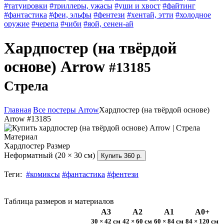
#татуировки
#триллеры, ужасы
#уши и хвост
#файтинг
#фантастика
#феи, эльфы
#фентези
#хентай, этти
#холодное
оружие
#черепа
#чиби
#яой, сенен-ай
Хардпостер (на твёрдой
основе) Arrow
#13185
Стрела
Главная
Все постеры Arrow
Хардпостер (на твёрдой основе)
Arrow #13185
Материал
Хардпостер
Размер
Неформатный (20 × 30 см)
Купить
360 р.
Теги:
#комиксы
#фантастика
#фентези
Таблица размеров и материалов
А3
А2
А1
А0+
30 × 42 см
42 × 60 см
60 × 84 см
84 × 120 см