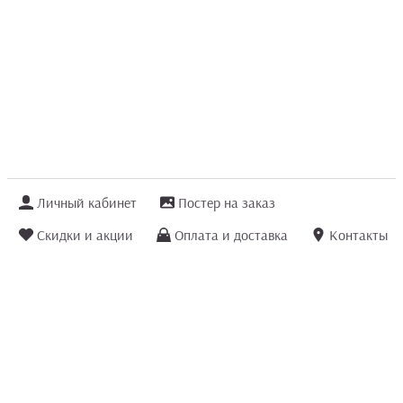
Личный кабинет
Постер на заказ
Скидки и акции
Оплата и доставка
Контакты
Отзывы покупателей
+7 (8422) 75 70 25
order@posterior.ru
Узнать статус заказа
Информация, указанная на сайте, не является публичной офертой. Данный
интернет-сайт носит исключительно информационный характер и ни при каких
условиях не является публичной офертой, определяемой положениями ст. 435 и
ст. 437 (п.2) Гражданского кодекса РФ.
Информация
для правообладателей
.