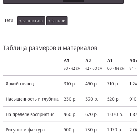
Теги:
#фантастика
#фентези
Таблица размеров и материалов
А3
А2
А1
А0+
30 × 42 см
42 × 60 см
60 × 84 см
84 × 1
Яркий глянец
310 р.
450 р.
710 р.
1 240
Насыщенность и глубина
230 р.
330 р.
520 р.
910 р
На пределе восприятия
460 р.
670 р.
1 070 р.
1 870
Рисунок и фактура
500 р.
730 р.
1 170 р.
2 040