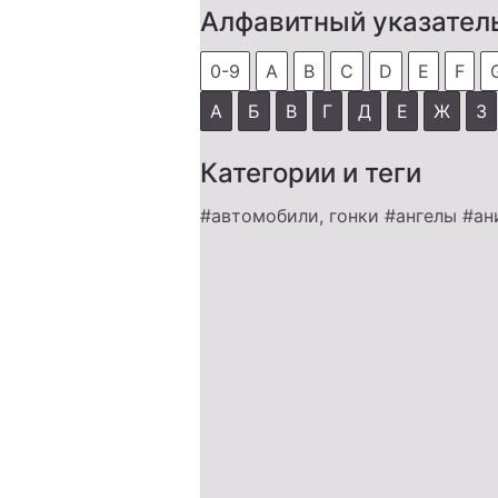
Алфавитный указател
0-9
A
B
C
D
E
F
А
Б
В
Г
Д
Е
Ж
З
Категории и теги
#автомобили, гонки
#ангелы
#ан