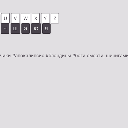
U
V
W
X
Y
Z
Ч
Ш
Э
Ю
Я
ьчики
#апокалипсис
#блондины
#боги смерти, шинигам