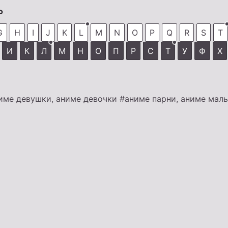
ь
G
H
I
J
K
L
M
N
O
P
Q
R
S
T
И
К
Л
М
Н
О
П
Р
С
Т
У
Ф
Х
име девушки, аниме девочки
#аниме парни, аниме мал