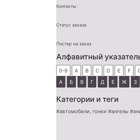
Контакты
Статус заказа
Постер на заказ
Алфавитный указател
0-9
A
B
C
D
E
F
А
Б
В
Г
Д
Е
Ж
З
Категории и теги
#автомобили, гонки
#ангелы
#ан