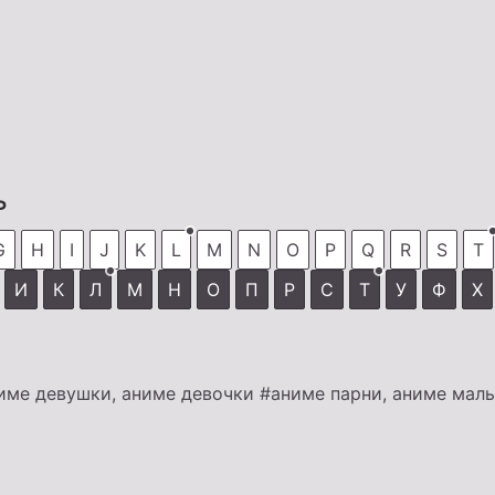
ь
G
H
I
J
K
L
M
N
O
P
Q
R
S
T
И
К
Л
М
Н
О
П
Р
С
Т
У
Ф
Х
име девушки, аниме девочки
#аниме парни, аниме мал