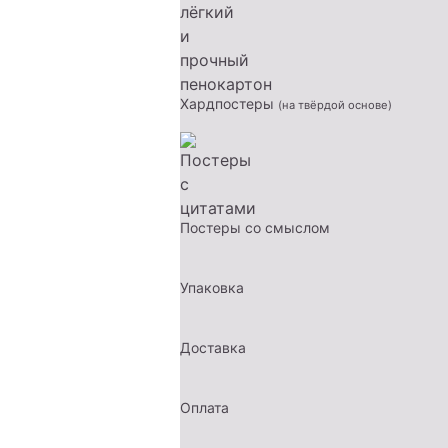
Хардпостеры
(на твёрдой основе)
Постеры со смыслом
Упаковка
Доставка
Оплата