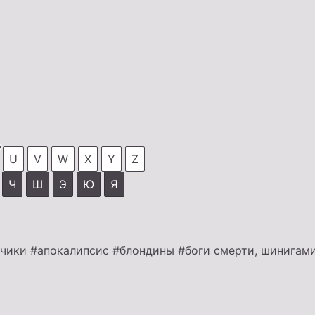
U
V
W
X
Y
Z
Ч
Ш
Э
Ю
Я
ьчики
#апокалипсис
#блондины
#боги смерти, шинигам