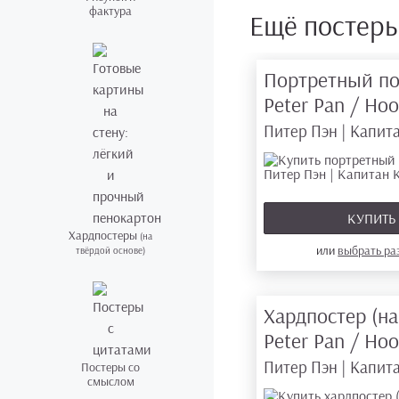
фактура
Ещё постер
Портретный по
Peter Pan / Ho
Питер Пэн | Капит
КУПИТ
Хардпостеры
(на
или
выбрать р
твёрдой основе)
Хардпостер (на
Peter Pan / Ho
Питер Пэн | Капит
Постеры со
смыслом