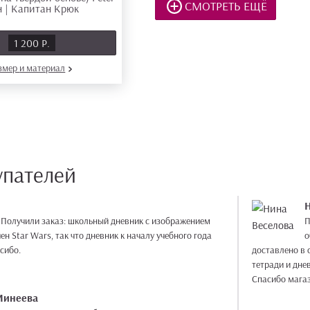
СМОТРЕТЬ ЕЩЁ
1 200 Р.
азмер
и материал
упателей
Н
 Получили заказ: школьный дневник с изображением
П
ен Star Wars, так что дневник к началу учебного года
о
сибо.
доставлено в с
тетради и дне
Спасибо магаз
Минеева