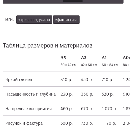
Теги:
#триллеры, ужасы
#фантастика
Таблица размеров и материалов
А3
А2
А1
А0+
30 × 42 см
42 × 60 см
60 × 84 см
84 × 1
Яркий глянец
310 р.
450 р.
710 р.
1 240
Насыщенность и глубина
230 р.
330 р.
520 р.
910 р
На пределе восприятия
460 р.
670 р.
1 070 р.
1 870
Рисунок и фактура
500 р.
730 р.
1 170 р.
2 040