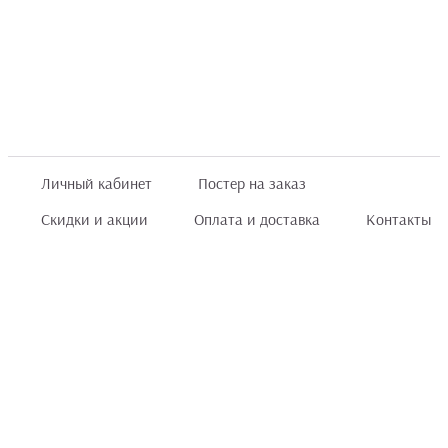
Личный кабинет
Постер на заказ
Скидки и акции
Оплата и доставка
Контакты
Отзывы покупателей
+7 (8422) 75 70 25
order@posterior.ru
Узнать статус заказа
Информация, указанная на сайте, не является публичной офертой. Данный
интернет-сайт носит исключительно информационный характер и ни при каких
условиях не является публичной офертой, определяемой положениями ст. 435 и
ст. 437 (п.2) Гражданского кодекса РФ.
Информация
для правообладателей
.
Мы получаем и обрабатываем персональные данные посетителей сайта в