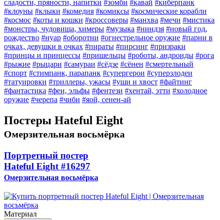
сладости, пряности, напитки
#зомби
#кавай
#киберпанк
#клоуны
#клыки
#комедия
#комиксы
#космические корабли
#космос
#коты и кошки
#кроссоверы
#манхва
#мечи
#мистика
#монстры, чудовища, химеры
#музыка
#ниндзя
#новый год,
рождество
#нуар
#оборотни
#огнестрельное оружие
#парни в
очках, девушки в очках
#пираты
#пирсинг
#призраки
#принцы и принцессы
#пришельцы
#роботы, андроиды
#рога
#рыжие
#рыцари
#самураи
#сёдзе
#сёнен
#смертельный
#спорт
#стимпанк, парапанк
#супергерои
#суперзлодеи
#татуировки
#триллеры, ужасы
#уши и хвост
#файтинг
#фантастика
#феи, эльфы
#фентези
#хентай, этти
#холодное
оружие
#черепа
#чиби
#яой, сенен-ай
Постеры Hateful Eight
Омерзительная восьмёрка
Портретный постер
Hateful Eight
#16297
Омерзительная восьмёрка
Материал