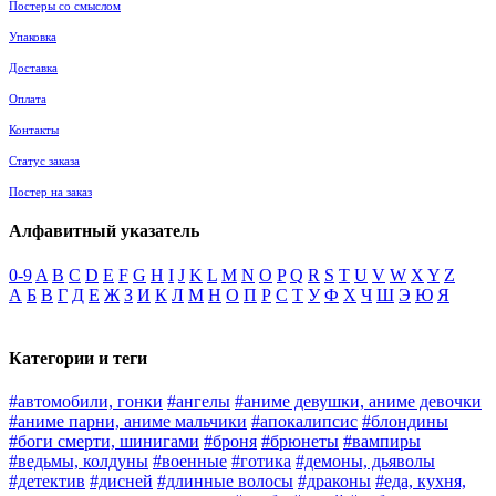
Постеры со смыслом
Упаковка
Доставка
Оплата
Контакты
Статус заказа
Постер на заказ
Алфавитный указатель
0-9
A
B
C
D
E
F
G
H
I
J
K
L
M
N
O
P
Q
R
S
T
U
V
W
X
Y
Z
А
Б
В
Г
Д
Е
Ж
З
И
К
Л
М
Н
О
П
Р
С
Т
У
Ф
Х
Ч
Ш
Э
Ю
Я
Категории и теги
#автомобили, гонки
#ангелы
#аниме девушки, аниме девочки
#аниме парни, аниме мальчики
#апокалипсис
#блондины
#боги смерти, шинигами
#броня
#брюнеты
#вампиры
#ведьмы, колдуны
#военные
#готика
#демоны, дьяволы
#детектив
#дисней
#длинные волосы
#драконы
#еда, кухня,