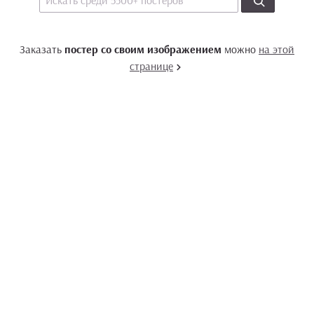
Заказать
постер со своим изображением
можно
на этой
странице