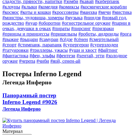
сладости, пряности, напитки
#зомби
#кавай
#киберпанк
#клоуны
#клыки
#комедия
#комиксы
#космические корабли
#космос
#коты и кошки
#кроссоверы
#манхва
#мечи
#мистика
#монстры, чудовища, химеры
#музыка
#ниндзя
#новый год,
рождество
#нуар
#оборотни
#огнестрельное оружие
#парни в
очках, девушки в очках
#пираты
#пирсинг
#призраки
#принцы и принцессы
#пришельцы
#роботы, андроиды
#рога
#рыжие
#рыцари
#самураи
#сёдзе
#сёнен
#смертельный
#спорт
#стимпанк, парапанк
#супергерои
#суперзлодеи
#татуировки
#триллеры, ужасы
#уши и хвост
#файтинг
#фантастика
#феи, эльфы
#фентези
#хентай, этти
#холодное
оружие
#черепа
#чиби
#яой, сенен-ай
Постеры Inferno Legend
Легенда Инферно
Панорамный постер
Inferno Legend
#9026
Легенда Инферно
Материал