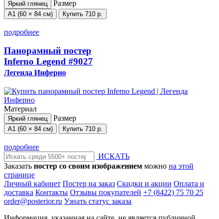
Размер
Яркий глянец
А1 (60 × 84 см)
Купить
710 р.
подробнее
Панорамный постер
Inferno Legend
#9027
Легенда Инферно
Материал
Размер
Яркий глянец
А1 (60 × 84 см)
Купить
710 р.
подробнее
ИСКАТЬ
Заказать
постер со своим изображением
можно
на этой
странице
Личный кабинет
Постер на заказ
Скидки и акции
Оплата и
доставка
Контакты
Отзывы покупателей
+7 (8422) 75 70 25
order@posterior.ru
Узнать статус заказа
Информация, указанная на сайте, не является публичной