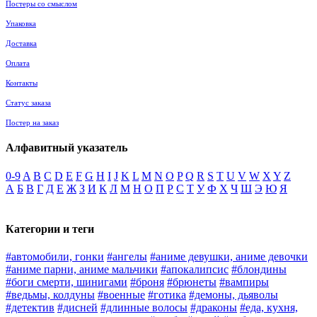
Постеры со смыслом
Упаковка
Доставка
Оплата
Контакты
Статус заказа
Постер на заказ
Алфавитный указатель
0-9
A
B
C
D
E
F
G
H
I
J
K
L
M
N
O
P
Q
R
S
T
U
V
W
X
Y
Z
А
Б
В
Г
Д
Е
Ж
З
И
К
Л
М
Н
О
П
Р
С
Т
У
Ф
Х
Ч
Ш
Э
Ю
Я
Категории и теги
#автомобили, гонки
#ангелы
#аниме девушки, аниме девочки
#аниме парни, аниме мальчики
#апокалипсис
#блондины
#боги смерти, шинигами
#броня
#брюнеты
#вампиры
#ведьмы, колдуны
#военные
#готика
#демоны, дьяволы
#детектив
#дисней
#длинные волосы
#драконы
#еда, кухня,