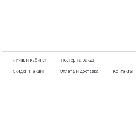
Личный кабинет
Постер на заказ
Скидки и акции
Оплата и доставка
Контакты
Отзывы покупателей
+7 (8422) 75 70 25
order@posterior.ru
Узнать статус заказа
Информация, указанная на сайте, не является публичной офертой. Данный
интернет-сайт носит исключительно информационный характер и ни при каких
условиях не является публичной офертой, определяемой положениями ст. 435 и
ст. 437 (п.2) Гражданского кодекса РФ.
Информация
для правообладателей
.
Мы получаем и обрабатываем персональные данные посетителей сайта в