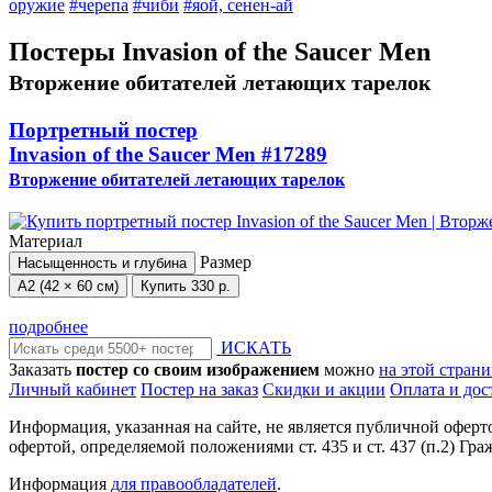
оружие
#черепа
#чиби
#яой, сенен-ай
Постеры Invasion of the Saucer Men
Вторжение обитателей летающих тарелок
Портретный постер
Invasion of the Saucer Men
#17289
Вторжение обитателей летающих тарелок
Материал
Размер
Насыщенность и глубина
А2 (42 × 60 см)
Купить
330 р.
подробнее
ИСКАТЬ
Заказать
постер со своим изображением
можно
на этой стран
Личный кабинет
Постер на заказ
Скидки и акции
Оплата и дос
Информация, указанная на сайте, не является публичной офер
офертой, определяемой положениями ст. 435 и ст. 437 (п.2) Гра
Информация
для правообладателей
.