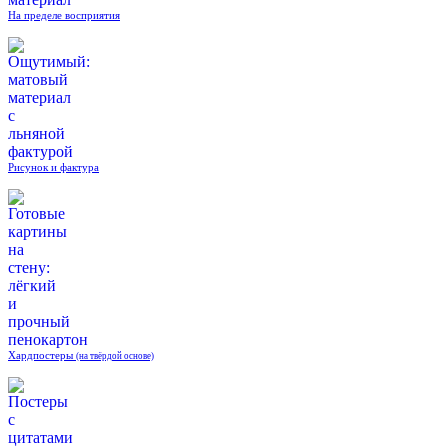
На пределе восприятия
Рисунок и фактура
Хардпостеры
(на твёрдой основе)