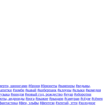
мерти, шинигами
#броня
#брюнеты
#вампиры
#ведьмы,
 напитки
#зомби
#кавай
#киберпанк
#клоуны
#клыки
#комедия
узыка
#ниндзя
#новый год, рождество
#нуар
#оборотни
боты, андроиды
#рога
#рыжие
#рыцари
#самураи
#сёдзе
#сёнен
фантастика
#феи, эльфы
#фентези
#хентай, этти
#холодное