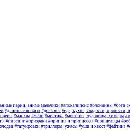
аниме парни, аниме мальчики
#апокалипсис
#блондины
#боги с
ей
#длинные волосы
#драконы
#еда, кухня, сладости, пряности,
соверы
#манхва
#мечи
#мистика
#монстры, чудовища, химеры
#м
ты
#пирсинг
#призраки
#принцы и принцессы
#пришельцы
#ро
злодеи
#татуировки
#триллеры, ужасы
#уши и хвост
#файтинг
#