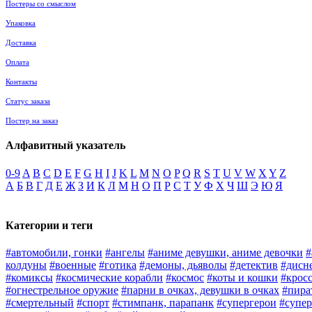
Постеры со смыслом
Упаковка
Доставка
Оплата
Контакты
Статус заказа
Постер на заказ
Алфавитный указатель
0-9
A
B
C
D
E
F
G
H
I
J
K
L
M
N
O
P
Q
R
S
T
U
V
W
X
Y
Z
А
Б
В
Г
Д
Е
Ж
З
И
К
Л
М
Н
О
П
Р
С
Т
У
Ф
Х
Ч
Ш
Э
Ю
Я
Категории и теги
#автомобили, гонки
#ангелы
#аниме девушки, аниме девочки
#
колдуны
#военные
#готика
#демоны, дьяволы
#детектив
#дисн
#комиксы
#космические корабли
#космос
#коты и кошки
#крос
#огнестрельное оружие
#парни в очках, девушки в очках
#пира
#смертельный
#спорт
#стимпанк, парапанк
#супергерои
#супер