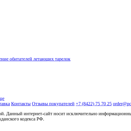
ице
тавка
Контакты
Отзывы покупателей
+7 (8422) 75 70 25
order@pos
той. Данный интернет-сайт носит исключительно информационны
жданского кодекса РФ.