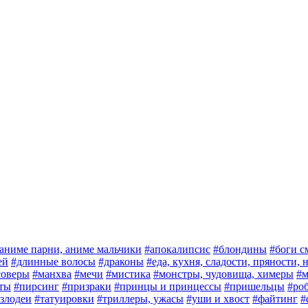
аниме парни, аниме мальчики
#апокалипсис
#блондины
#боги с
ей
#длинные волосы
#драконы
#еда, кухня, сладости, пряности,
соверы
#манхва
#мечи
#мистика
#монстры, чудовища, химеры
#м
ты
#пирсинг
#призраки
#принцы и принцессы
#пришельцы
#ро
злодеи
#татуировки
#триллеры, ужасы
#уши и хвост
#файтинг
#