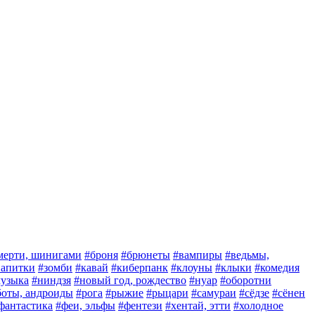
мерти, шинигами
#броня
#брюнеты
#вампиры
#ведьмы,
 напитки
#зомби
#кавай
#киберпанк
#клоуны
#клыки
#комедия
узыка
#ниндзя
#новый год, рождество
#нуар
#оборотни
боты, андроиды
#рога
#рыжие
#рыцари
#самураи
#сёдзе
#сёнен
фантастика
#феи, эльфы
#фентези
#хентай, этти
#холодное