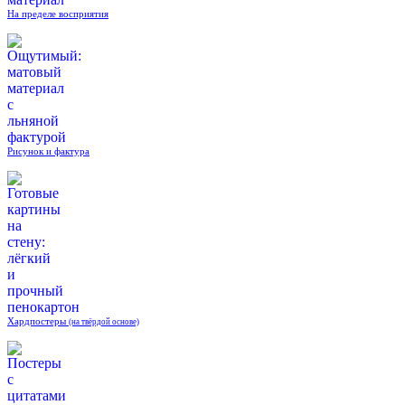
На пределе восприятия
Рисунок и фактура
Хардпостеры
(на твёрдой основе)