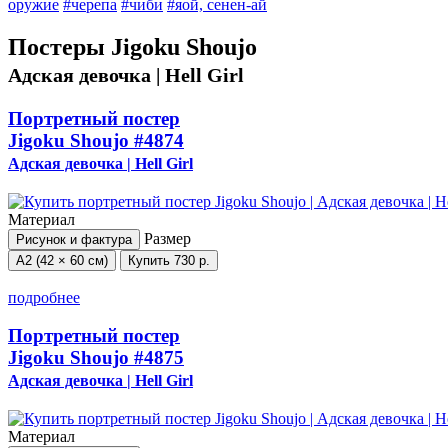
оружие
#черепа
#чиби
#яой, сенен-ай
Постеры Jigoku Shoujo
Адская девочка | Hell Girl
Портретный постер
Jigoku Shoujo
#4874
Адская девочка | Hell Girl
Материал
Размер
Рисунок и фактура
А2 (42 × 60 см)
Купить
730 р.
подробнее
Портретный постер
Jigoku Shoujo
#4875
Адская девочка | Hell Girl
Материал