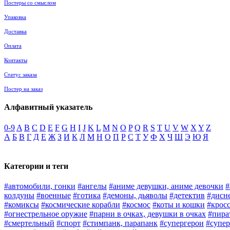
Постеры со смыслом
Упаковка
Доставка
Оплата
Контакты
Статус заказа
Постер на заказ
Алфавитный указатель
0-9
A
B
C
D
E
F
G
H
I
J
K
L
M
N
O
P
Q
R
S
T
U
V
W
X
Y
Z
А
Б
В
Г
Д
Е
Ж
З
И
К
Л
М
Н
О
П
Р
С
Т
У
Ф
Х
Ч
Ш
Э
Ю
Я
Категории и теги
#автомобили, гонки
#ангелы
#аниме девушки, аниме девочки
#
колдуны
#военные
#готика
#демоны, дьяволы
#детектив
#дисн
#комиксы
#космические корабли
#космос
#коты и кошки
#крос
#огнестрельное оружие
#парни в очках, девушки в очках
#пира
#смертельный
#спорт
#стимпанк, парапанк
#супергерои
#супер