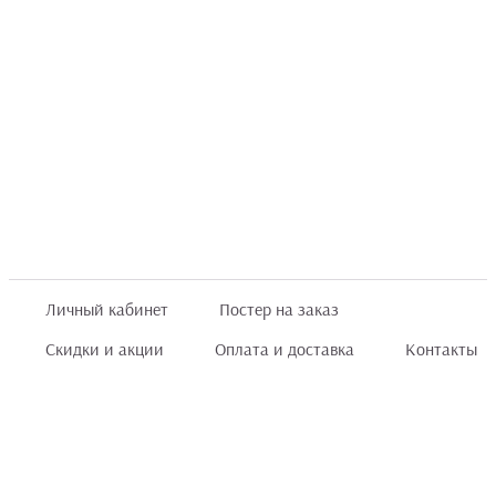
Личный кабинет
Постер на заказ
Скидки и акции
Оплата и доставка
Контакты
Отзывы покупателей
+7 (8422) 75 70 25
order@posterior.ru
Узнать статус заказа
Информация, указанная на сайте, не является публичной офертой. Данный
интернет-сайт носит исключительно информационный характер и ни при каких