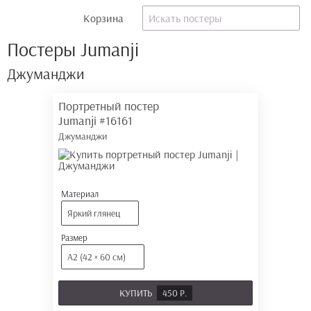
Корзина
Постеры Jumanji
Джуманджи
Портретный постер
Jumanji
#16161
Джуманджи
Материал
Яркий глянец
Размер
А2 (42 × 60 см)
КУПИТЬ
450 Р.