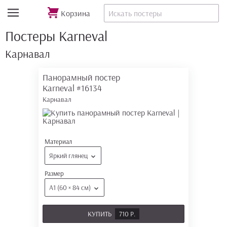
Корзина
Постеры Karneval
Карнавал
Панорамный постер
Karneval
#16134
Карнавал
Материал
Яркий глянец
Размер
А1 (60 × 84 см)
КУПИТЬ
710 Р.