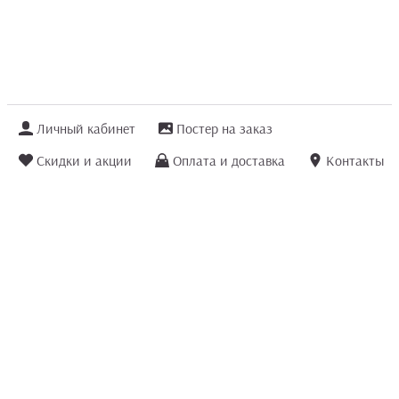
Личный кабинет
Постер на заказ
Скидки и акции
Оплата и доставка
Контакты
Отзывы покупателей
+7 (8422) 75 70 25
order@posterior.ru
Узнать статус заказа
Информация, указанная на сайте, не является публичной офертой. Данный
интернет-сайт носит исключительно информационный характер и ни при каких
условиях не является публичной офертой, определяемой положениями ст. 435 и
ст. 437 (п.2) Гражданского кодекса РФ.
Информация
для правообладателей
.
Мы получаем и обрабатываем персональные данные посетителей сайта в
соответствии
с политикой конфиденциальности
. Если Вы не даете согласия на
обработку своих персональных данных, Вам необходимо покинуть сайт.