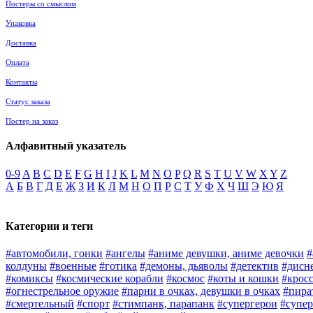
Постеры со смыслом
Упаковка
Доставка
Оплата
Контакты
Статус заказа
Постер на заказ
Алфавитный указатель
0-9
A
B
C
D
E
F
G
H
I
J
K
L
M
N
O
P
Q
R
S
T
U
V
W
X
Y
Z
А
Б
В
Г
Д
Е
Ж
З
И
К
Л
М
Н
О
П
Р
С
Т
У
Ф
Х
Ч
Ш
Э
Ю
Я
Категории и теги
#автомобили, гонки
#ангелы
#аниме девушки, аниме девочки
#
колдуны
#военные
#готика
#демоны, дьяволы
#детектив
#дисн
#комиксы
#космические корабли
#космос
#коты и кошки
#крос
#огнестрельное оружие
#парни в очках, девушки в очках
#пира
#смертельный
#спорт
#стимпанк, парапанк
#супергерои
#супер