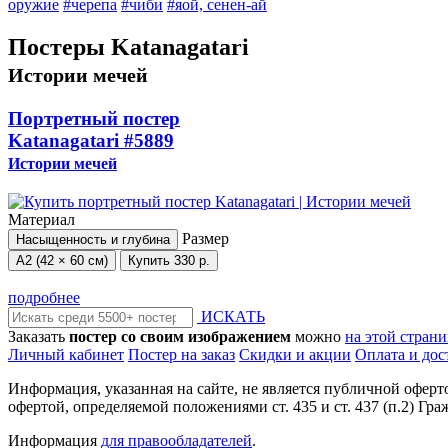
оружие
#черепа
#чиби
#яой, сенен-ай
Постеры Katanagatari
Истории мечей
Портретный постер
Katanagatari
#5889
Истории мечей
Материал
Размер
Насыщенность и глубина
А2 (42 × 60 см)
Купить
330 р.
подробнее
ИСКАТЬ
Заказать
постер со своим изображением
можно
на этой стран
Личный кабинет
Постер на заказ
Скидки и акции
Оплата и дос
Информация, указанная на сайте, не является публичной офер
офертой, определяемой положениями ст. 435 и ст. 437 (п.2) Гра
Информация
для правообладателей
.