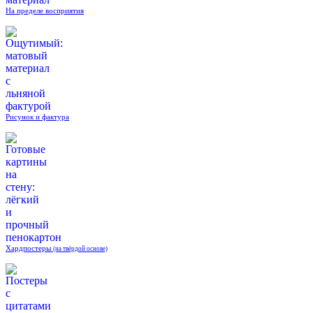
На пределе восприятия
Рисунок и фактура
Хардпостеры
(на твёрдой основе)