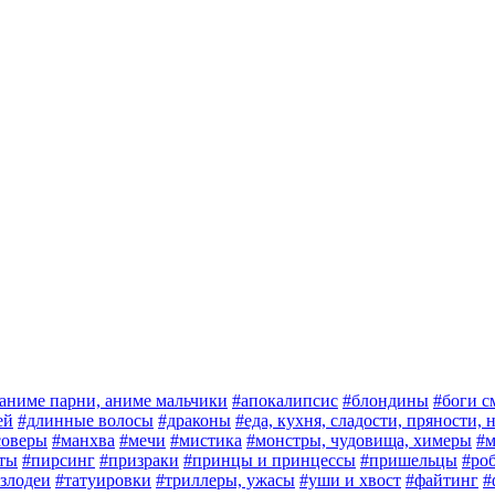
аниме парни, аниме мальчики
#апокалипсис
#блондины
#боги с
ей
#длинные волосы
#драконы
#еда, кухня, сладости, пряности,
соверы
#манхва
#мечи
#мистика
#монстры, чудовища, химеры
#м
ты
#пирсинг
#призраки
#принцы и принцессы
#пришельцы
#ро
злодеи
#татуировки
#триллеры, ужасы
#уши и хвост
#файтинг
#