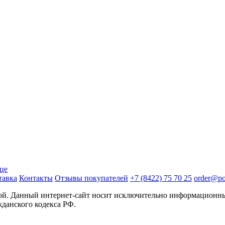
ице
тавка
Контакты
Отзывы покупателей
+7 (8422) 75 70 25
order@pos
той. Данный интернет-сайт носит исключительно информационны
жданского кодекса РФ.