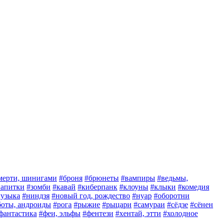
мерти, шинигами
#броня
#брюнеты
#вампиры
#ведьмы,
 напитки
#зомби
#кавай
#киберпанк
#клоуны
#клыки
#комедия
узыка
#ниндзя
#новый год, рождество
#нуар
#оборотни
боты, андроиды
#рога
#рыжие
#рыцари
#самураи
#сёдзе
#сёнен
фантастика
#феи, эльфы
#фентези
#хентай, этти
#холодное