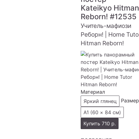
Kateikyo Hitman
Reborn!
#12535
Учитель-мафиози
Реборн! | Home Tuto
Hitman Reborn!
Материал
Размер
Яркий глянец
А1 (60 × 84 см)
Купить
710 р.