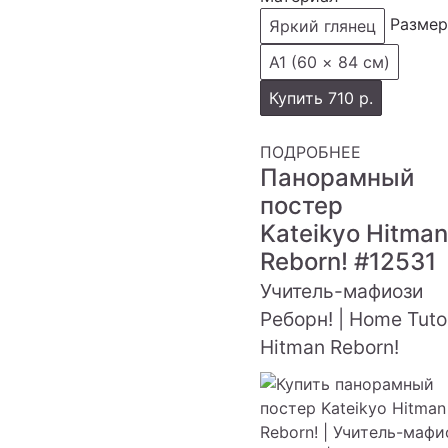
Размер
Яркий глянец
А1 (60 × 84 см)
Купить
710 р.
ПОДРОБНЕЕ
Панорамный
постер
Kateikyo Hitman
Reborn!
#12531
Учитель-мафиози
Реборн! | Home Tuto
Hitman Reborn!