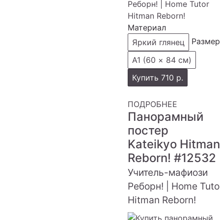
Материал
Размер
Яркий глянец
А1 (60 × 84 см)
Купить
710 р.
ПОДРОБНЕЕ
Панорамный
постер
Kateikyo Hitman
Reborn!
#12532
Учитель-мафиози
Реборн! | Home Tuto
Hitman Reborn!