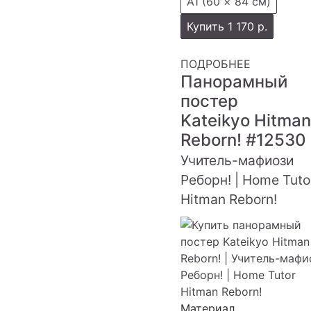
А1 (60 × 84 см)
Купить
1 170 р.
ПОДРОБНЕЕ
Панорамный
постер
Kateikyo Hitman
Reborn!
#12530
Учитель-мафиози
Реборн! | Home Tuto
Hitman Reborn!
Материал