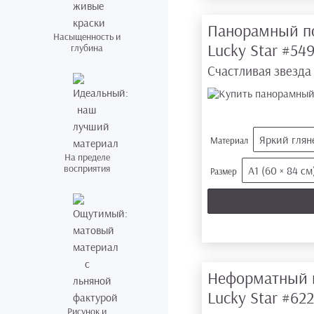
Панорамный п
Насыщенность и
Lucky Star
#54
глубина
Счастливая звезда |
Яркий глян
Материал
На пределе
восприятия
А1 (60 × 84 см
Размер
Неформатный 
Lucky Star
#622
Рисунок и