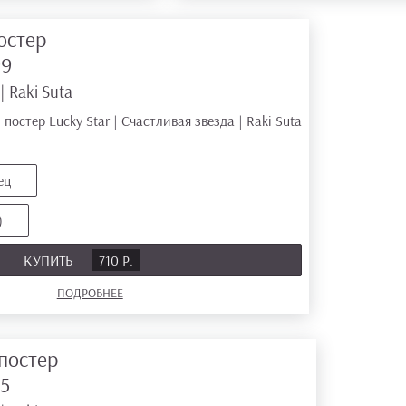
остер
99
 Raki Suta
ец
)
КУПИТЬ
710 Р.
ПОДРОБНЕЕ
постер
5