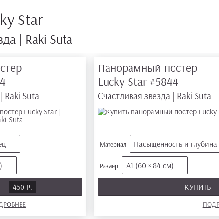
ky Star
да | Raki Suta
стер
Панорамный постер
74
Lucky Star
#5844
 Raki Suta
Счастливая звезда | Raki Suta
ец
Насыщенность и глубина
Материал
)
А1 (60 × 84 см)
Размер
Ь
450 Р.
КУПИТЬ
ДРОБНЕЕ
ПОДР