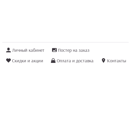
Личный кабинет
Постер на заказ
Скидки и акции
Оплата и доставка
Контакты
Отзывы покупателей
+7 (8422) 75 70 25
order@posterior.ru
Узнать статус заказа
Информация, указанная на сайте, не является публичной офертой. Данный
интернет-сайт носит исключительно информационный характер и ни при каких
условиях не является публичной офертой, определяемой положениями ст. 435 и
ст. 437 (п.2) Гражданского кодекса РФ.
Информация
для правообладателей
.
Мы получаем и обрабатываем персональные данные посетителей сайта в
соответствии
с политикой конфиденциальности
. Если Вы не даете согласия на